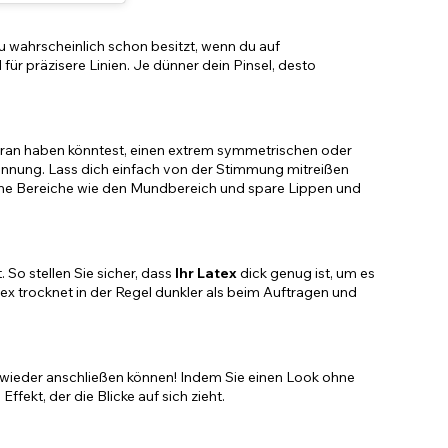
du wahrscheinlich schon besitzt, wenn du auf
ür präzisere Linien. Je dünner dein Pinsel, desto
daran haben könntest, einen extrem symmetrischen oder
pannung. Lass dich einfach von der Stimmung mitreißen
liche Bereiche wie den Mundbereich und spare Lippen und
 So stellen Sie sicher, dass
Ihr Latex
dick genug ist, um es
ex trocknet in der Regel dunkler als beim Auftragen und
ish wieder anschließen können! Indem Sie einen Look ohne
ffekt, der die Blicke auf sich zieht.