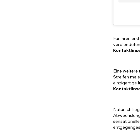
Für ihren ers
verblendeten
Kontaktlins
Eine weitere 
Streifen mal
einzigartige 
Kontaktlins
Natürlich li
Abwechslung 
sensationelle
entgegengese