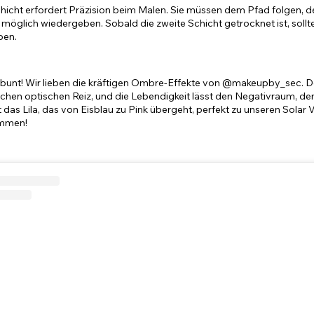
hicht erfordert Präzision beim Malen. Sie müssen dem Pfad folgen, den 
möglich wiedergeben. Sobald die zweite Schicht getrocknet ist, sollte 
ben.
s bunt! Wir lieben die kräftigen Ombre-Effekte von @makeupby_sec. De
ichen optischen Reiz, und die Lebendigkeit lässt den Negativraum, den
t das Lila, das von Eisblau zu Pink übergeht, perfekt zu unseren Solar
ammen!