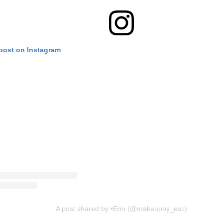
 post on Instagram
A post shared by •Erin (@makeupby_esc)