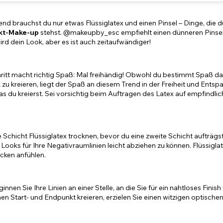
end brauchst du nur etwas Flüssiglatex und einen Pinsel – Dinge, die 
ekt-Make-up
stehst. @makeupby_esc empfiehlt einen dünneren Pinsel f
 wird dein Look, aber es ist auch zeitaufwändiger!
hritt macht richtig Spaß: Mal freihändig! Obwohl du bestimmt Spaß 
zu kreieren, liegt der Spaß an diesem Trend in der Freiheit und Ents
as du kreierst. Sei vorsichtig beim Auftragen des Latex auf empfind
e Schicht Flüssiglatex trocknen, bevor du eine zweite Schicht aufträgst.
ooks für Ihre Negativraumlinien leicht abziehen zu können. Flüssiglat
ocken anfühlen.
innen Sie Ihre Linien an einer Stelle, an die Sie für ein nahtloses Fin
hen Start- und Endpunkt kreieren, erzielen Sie einen witzigen optischen E