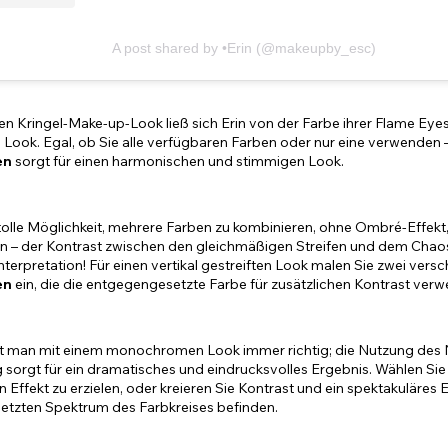
A post shared by •Erin (@makeupby_esc)
ten Kringel-Make-up-Look ließ sich Erin von der Farbe ihrer Flame Eyes 
 Look. Egal, ob Sie alle verfügbaren Farben oder nur eine verwenden
en
sorgt für einen harmonischen und stimmigen Look.
tolle Möglichkeit, mehrere Farben zu kombinieren, ohne Ombré-Effekt, i
en – der Kontrast zwischen den gleichmäßigen Streifen und dem Chaos
Interpretation! Für einen vertikal gestreiften Look malen Sie zwei ve
en
ein, die die entgegengesetzte Farbe für zusätzlichen Kontrast ver
egt man mit einem monochromen Look immer richtig; die Nutzung des N
sorgt für ein dramatisches und eindrucksvolles Ergebnis. Wählen Sie 
n Effekt zu erzielen, oder kreieren Sie Kontrast und ein spektakuläres 
tzten Spektrum des Farbkreises befinden.