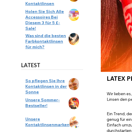
Kontaktlinsen
Holen Sie Sich Alle
Accessoires Bei
Diesem 3 für 5 £-
Sale!
Was sind die besten
Farbkontaktlinsen
für mich?
LATEST
LATEX P
So pflegen Sie Ihre
Kontaktlinsen in der
Sonne
Wir lieben es
Linsen den pe
Unsere Sommer-
Bestseller!
Ein Trend, de
Unsere
genug für ei
Kontaktlinsenmarken
Einfach umzus
durchstarten 