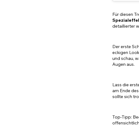
Für diesen Tr
Spezialeff
detaillierter
Der erste Sc
eckigen Look 
und schau, w
Augen aus.
Lass die erst
am Ende des L
sollte sich tr
Top-Tipp: Beg
offensichtlic