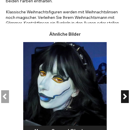
beiden Farben enthalten.
Klassische Weihnachtsfiguren werden mit Weihnachtslinsen
noch magischer. Verleihen Sie Ihrem Weihnachtsmann mit
Glimmer-Kontaktlinsen ein Funkeln in den Augen oder stellen
Sie ihn mit klassischen strahlend blauen Augen dar. Mit unseren
natürlichen und Cosplay-Kontaktlinsen können Ihre
Ähnliche Bilder
Weihnachtsfiguren jede beliebige Augenfarbe haben. Verleihen
Sie Ihren Elfen mit lustigen Fantasy-Linsenfarben wie Pink und
Lila etwas Schabernack oder wählen Sie ein leuchtendes Grün,
das zu den festlichen Farben passt. Ergänzen Sie Ihr
Rentierkostüm mit dunkelbraunen Kontaktlinsen, um Ihr Make-
up zu vervollständigen.
Es gibt auch einige klassische Weihnachtskostüme mit Figuren
aus der Popkultur, die mit Weihnachtskontaktlinsen aufgepeppt
werden können. Für den Film „Der Grinch“ veränderte Jim
Carrey seine Augenfarbe, um Grinch-Augen zu kreieren.
Seitdem imitieren Make-up-Experten das Spezialeffekt-Make-
up aus dem Film, indem sie gelbe Grinch-Kontaktlinsen zu
ihrem Make-up hinzufügen.
Wenn Sie ein lustiges Make-up für eine Weihnachtsparty oder
ein Event kreieren möchten, sind weihnachtliche farbige