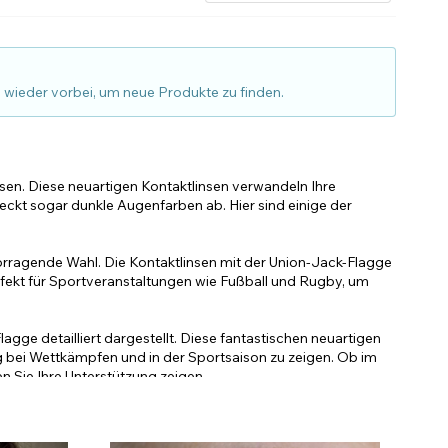
Accessoires im Sale
d wieder vorbei, um neue Produkte zu finden.
sen. Diese neuartigen Kontaktlinsen verwandeln Ihre
deckt sogar dunkle Augenfarben ab. Hier sind einige der
orragende Wahl. Die Kontaktlinsen mit der Union-Jack-Flagge
rfekt für Sportveranstaltungen wie Fußball und Rugby, um
agge detailliert dargestellt. Diese fantastischen neuartigen
g bei Wettkämpfen und in der Sportsaison zu zeigen. Ob im
n Sie Ihre Unterstützung zeigen.
 dabei, eine Flaggengesichtsbemalung zu vollenden. Tragen
der Flagge über Ihren Augen liegt, wenn Sie ihn auf Ihr