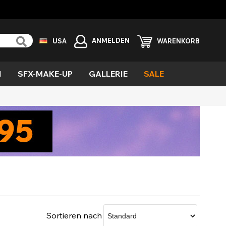
ANMELDEN
USA
WARENKORB
N
SFX-MAKE-UP
GALLERIE
SALE
rün
ind
ufel
la
ämon
eängstigend
ittergewebe
ezialeffekte
ampir
ild
Sortieren nach