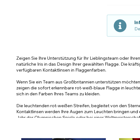
In
De
Zeigen Sie Ihre Unterstützung für Ihr Lieblingsteam oder Ihr
natürliche Iris in das Design Ihrer gewählten Flagge. Die kr
verfügbaren Kontaktlinsen in Flaggenfarben.
Wenn Sie ein Team aus Großbritannien unterstützen möchten,
zeigen die sofort erkennbare rot-weiß-blaue Flagge in leucht
sich in den Farben Ihres Teams zu kleiden.
Die leuchtenden rot-weißen Streifen, begleitet von den Sterne
Kontaktlinsen werden Ihre Augen zum Leuchten bringen und ei
Jahr der Olympischen Spiele oder bei einer Weltmeisterschaft
Wenn Sie die Farben der Flagge in Ihren Augen tragen möchte
Sie farbige Kostümkontaktlinsen, die zur Farbe der Flagge pas