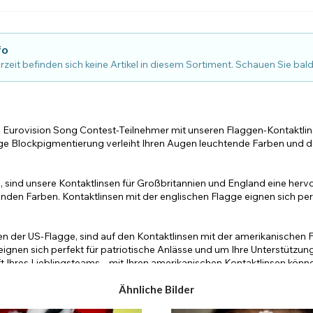
Alle ansehen
fo
rzeit befinden sich keine Artikel in diesem Sortiment. Schauen Sie bal
en Eurovision Song Contest-Teilnehmer mit unseren Flaggen-Kontaktlin
äftige Blockpigmentierung verleiht Ihren Augen leuchtende Farben und 
 sind unsere Kontaktlinsen für Großbritannien und England eine herv
enden Farben. Kontaktlinsen mit der englischen Flagge eignen sich pe
n der US-Flagge, sind auf den Kontaktlinsen mit der amerikanischen Fl
gnen sich perfekt für patriotische Anlässe und um Ihre Unterstützun
 Ihres Lieblingsteams – mit Ihren amerikanischen Kontaktlinsen könne
n, helfen Ihnen viele unserer anderen farbigen Kostümkontaktlinsen
Ähnliche Bilder
sen. Wenn die Flagge mehrere Farben hat, überlegen Sie, welcher Teil 