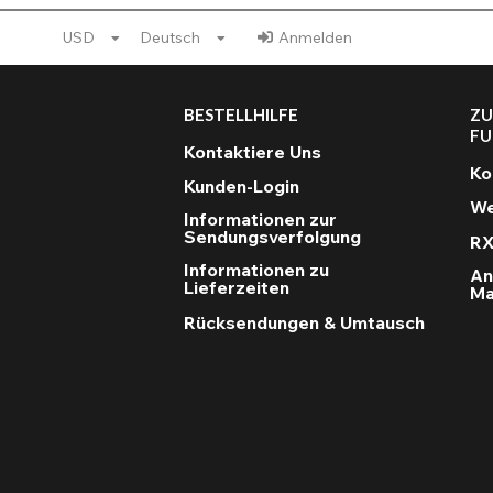
USD
Deutsch
Anmelden
BESTELLHILFE
ZU
FU
Kontaktiere Uns
Ko
Kunden-Login
We
Informationen zur
Sendungsverfolgung
RX
Informationen zu
An
Lieferzeiten
Ma
Rücksendungen & Umtausch