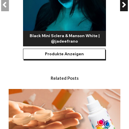
für Looks im Stil von Alice im Wunderland und Humanoid-
Linsen für futuristische Science-Fiction-Figuren. Darüber
hinaus gibt es unzählige Möglichkeiten, Ihrer Fantasie freien
Lauf zu lassen.
Unsere beliebtesten weißen Kontaktlinsen sind:
Black Mini Sclera & Manson White |
All White Kontaktlinsen / White Out Kontaktlinsen – Unsere All
@jadeefrano
White Kontaktlinsen gehören zu den vielseitigsten Designs in
unserem Sortiment. Wie bereits erwähnt, können sie verwendet
werden, um eine Vielzahl kultiger Horrorfilm-Charaktere
Produkte Anzeigen
nachzubilden; sie eignen sich auch hervorragend für FX-Artists,
die blutige Slasher-, Zombie-, Blindheits- und Totenkopf-Looks
kreieren möchten.
Related Posts
Weiße Mesh-Kontaktlinsen – Mesh-Linsen sind ein garantierter
Hingucker und verwandeln Ihren Augenausdruck komplett. Sie
eignen sich hervorragend für besessene, blinde und andere
gruselige Halloween-Looks. Sie erfreuen sich auch bei
Instagrammern großer Beliebtheit und kreieren damit allerlei
kreative Make-up-Looks.
Blinde weiße Kontaktlinsen – Die Blind-Effekt-Kontaktlinsen
decken sowohl die Pupille als auch die Iris mit Farbe ab. Diese
einfarbigen weißen Kontaktlinsen sind super gruselig und