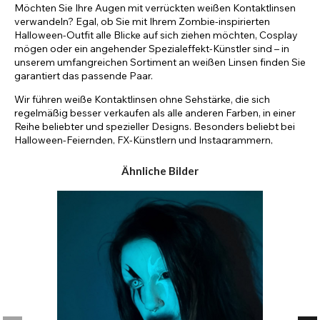
Möchten Sie Ihre Augen mit verrückten weißen Kontaktlinsen
verwandeln? Egal, ob Sie mit Ihrem Zombie-inspirierten
Halloween-Outfit alle Blicke auf sich ziehen möchten, Cosplay
mögen oder ein angehender Spezialeffekt-Künstler sind – in
unserem umfangreichen Sortiment an weißen Linsen finden Sie
garantiert das passende Paar.
Wir führen weiße Kontaktlinsen ohne Sehstärke, die sich
regelmäßig besser verkaufen als alle anderen Farben, in einer
Reihe beliebter und spezieller Designs. Besonders beliebt bei
Halloween-Feiernden, FX-Künstlern und Instagrammern,
werden sie aufgrund ihres beeindruckenden Realismus und
ihrer unübertroffenen Haltbarkeit auch häufig in Film-, Fernseh-
Ähnliche Bilder
und Theaterproduktionen eingesetzt.
In unserem Sortiment finden Sie weiße Halloween-
Kontaktlinsen, mit denen Sie legendäre Horrorfilmfiguren
nachahmen können. Unsere beliebten Blind- oder White-Out-
Kontaktlinsen eignen sich beispielsweise ideal, um den Look
von Regan aus „Der Exorzist“, Zombies aus „28 Days Later“
und sogar Beißern aus „The Walking Dead“ nachzuahmen.
Aber es dreht sich nicht alles nur um Horror. Wir führen auch
viele andere Designs, wie zum Beispiel weiße Tick-Tack-Linsen