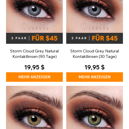
Storm Cloud Grey Natural
Storm Cloud Grey Natural
Kontaktlinsen (90 Tage)
Kontaktlinsen (30 Tage)
19,95 $
19,95 $
MEHR ANZEIGEN
MEHR ANZEIGEN