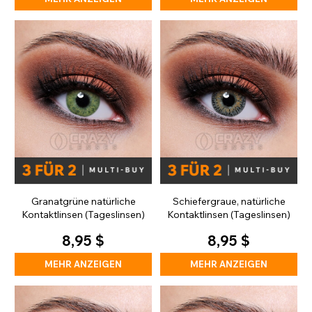
Granatgrüne natürliche
Schiefergraue, natürliche
Kontaktlinsen (Tageslinsen)
Kontaktlinsen (Tageslinsen)
8,95 $
8,95 $
MEHR ANZEIGEN
MEHR ANZEIGEN