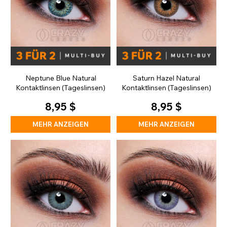
Neptune Blue Natural
Saturn Hazel Natural
Kontaktlinsen (Tageslinsen)
Kontaktlinsen (Tageslinsen)
8,95 $
8,95 $
MEHR ANZEIGEN
MEHR ANZEIGEN