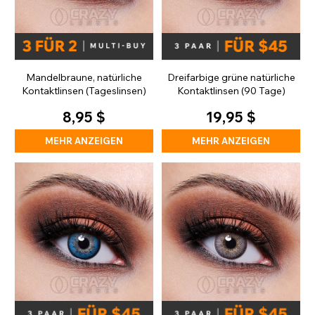
Mandelbraune, natürliche
Dreifarbige grüne natürliche
Kontaktlinsen (Tageslinsen)
Kontaktlinsen (90 Tage)
8,95 $
19,95 $
MEHR ANZEIGEN
MEHR ANZEIGEN