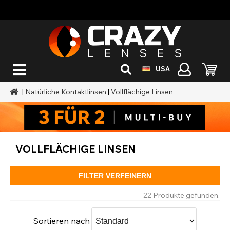
USA
|
Natürliche Kontaktlinsen
|
Vollflächige Linsen
VOLLFLÄCHIGE LINSEN
FILTER VERFEINERN
22 Produkte gefunden.
Sortieren nach