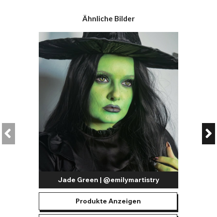
Warum Full-Coverage-Linsen?
Ähnliche Bilder
Unsere Full-Coverage-Linsen zeichnen sich durch eine
deckende Optik und eine höhere Pigmentierung als unsere
Standardlinsen aus. Dadurch sind sie die am besten sichtbaren
Linsen in unserem Sortiment. Wenn Sie nach natürlichen Linsen
für dunkle Augen oder nach dem perfekten, ausdrucksstarken
Cosplay suchen, sind Sie hier genau richtig!
Welche Linsen bieten wir in unserem Full-Coverage-Sortiment
an?
Blaue Kontaktlinsen für dunkle Augen
Braune, mehrfarbige Kontaktlinsen
Grüne Kontaktlinsen
Haselnussbraune Kontaktlinsen
Graue/Silberne Kontaktlinsen
HINWEIS: Aufgrund ihrer hohen Deckkraft können einige dieser
Jade Green | @emilymartistry
Kontaktlinsen Ihre Sicht leicht beeinträchtigen. Bitte lesen Sie
die Produktseiten für weitere Informationen. Tragen Sie diese
Produkte Anzeigen
Kontaktlinsen im Zweifelsfall NICHT bei Aktivitäten, die gutes
Sehvermögen erfordern.