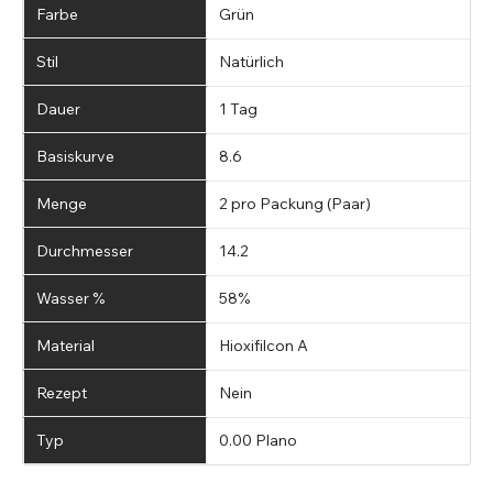
Farbe
Grün
Stil
Natürlich
Dauer
1 Tag
Basiskurve
8.6
Menge
2 pro Packung (Paar)
Durchmesser
14.2
Wasser %
58%
Material
Hioxifilcon A
Rezept
Nein
Typ
0.00 Plano