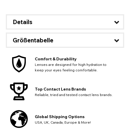
Details
Größentabelle
Comfort & Durability
Lenses are designed for high hydration to
keep your eyes feeling comfortable.
Top Contact Lens Brands
Reliable, tried and tested contact lens brands.
Global Shipping Options
REGION WECHSELN
USA, UK, Canada, Europe & More!
Ändere deinen Standard-Browserstandort auf unserer