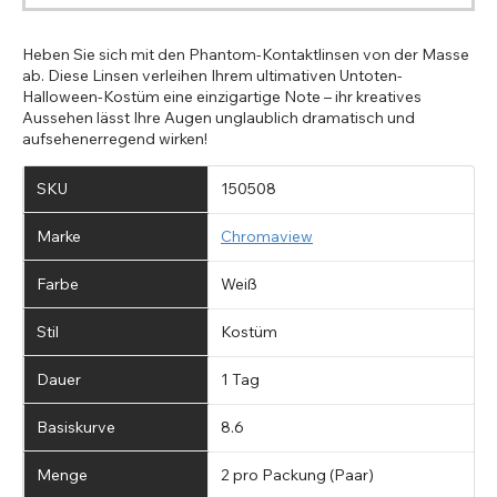
Heben Sie sich mit den Phantom-Kontaktlinsen von der Masse
ab. Diese Linsen verleihen Ihrem ultimativen Untoten-
Halloween-Kostüm eine einzigartige Note – ihr kreatives
Aussehen lässt Ihre Augen unglaublich dramatisch und
aufsehenerregend wirken!
SKU
150508
Marke
Chromaview
Farbe
Weiß
Stil
Kostüm
Dauer
1 Tag
Basiskurve
8.6
Menge
2 pro Packung (Paar)