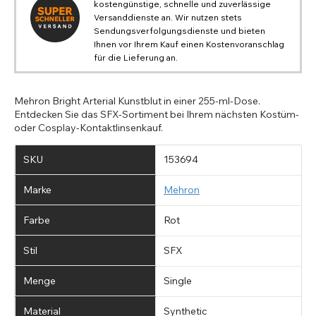
kostengünstige, schnelle und zuverlässige
dieses Land geliefert werden' anzeigt, aktualisieren Sie
Europe - Euro
Versanddienste an. Wir nutzen stets
bitte Ihre Adresse und geben Sie alle verfügbaren Felder
Canada - Kanadischer Dollar
an. Ältere, gespeicherte PayPal-Adressen enthalten
Sendungsverfolgungsdienste und bieten
Zurück
Schließen
Close
Australia - Australischer Dollar
möglicherweise nicht alle wichtigen
Ihnen vor Ihrem Kauf einen Kostenvoranschlag
Standortinformationen, wie z. B. das Land, was zu diesem
für die Lieferung an.
UK - Britisches Pfund
ABSENDEN
Action
Fehler führt. Durch die Aktualisierung Ihrer Adresse können
Sie Ihren Kauf fortsetzen.
Mehron Bright Arterial Kunstblut in einer 255-ml-Dose.
Zurück
Schließen
Entdecken Sie das SFX-Sortiment bei Ihrem nächsten Kostüm-
oder Cosplay-Kontaktlinsenkauf.
SKU
153694
Marke
Mehron
Farbe
Rot
Stil
SFX
Menge
Single
Material
Synthetic