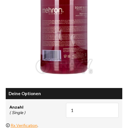
Deine Optionen
Anzahl
( Single )
🛈
Rx Verification
.