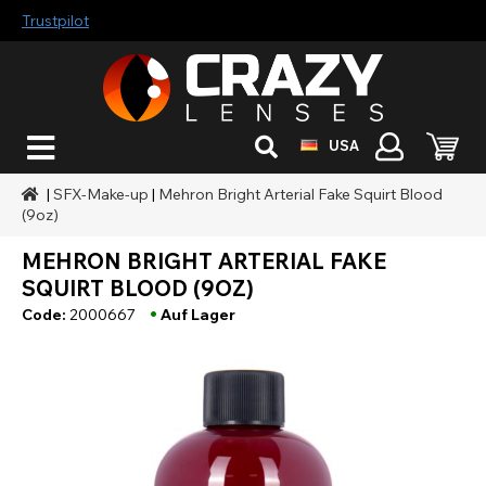
Trustpilot
USA
|
SFX-Make-up
|
Mehron Bright Arterial Fake Squirt Blood
(9oz)
MEHRON BRIGHT ARTERIAL FAKE
SQUIRT BLOOD (9OZ)
•
Code:
2000667
Auf Lager