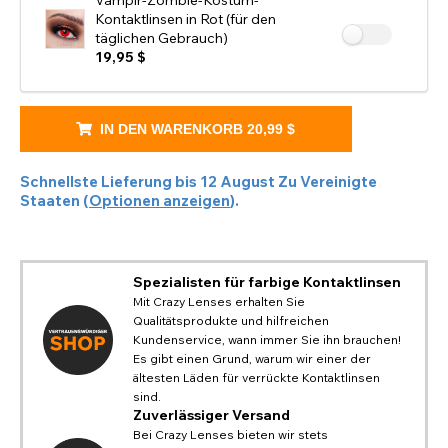
Vampir-Zombie-Kostüm-
Kontaktlinsen in Rot (für den
täglichen Gebrauch)
19,95 $
IN DEN WARENKORB
20,99 $
Schnellste Lieferung bis
12 August
Zu
Vereinigte
Staaten
(
Optionen anzeigen
).
Spezialisten für farbige Kontaktlinsen
Mit Crazy Lenses erhalten Sie
Qualitätsprodukte und hilfreichen
Kundenservice, wann immer Sie ihn brauchen!
Es gibt einen Grund, warum wir einer der
REGION WECHSELN
ältesten Läden für verrückte Kontaktlinsen
Ändere deinen Standard-Browserstandort auf unserer
sind.
PAYPAL-HILFE UND INFORMATIONEN
TITLE
Zuverlässiger Versand
Website
Bitte wählen Sie ein Zielland aus der Liste
USA - US-Dollar
Bei Crazy Lenses bieten wir stets
Wenn PayPal die Meldung „Bestellungen können nicht in
aus
Notes