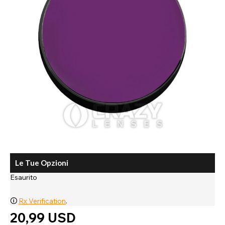
Le Tue Opzioni
Esaurito
🛈
Rx Verification
.
20,99 USD