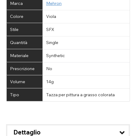
Marca
Mehron
Torna indietro
Chiudere
Colore
Viola
Stile
SFX
Quantità
Single
Materiale
Synthetic
Prescrizione
No
Volume
14g
Tipo
Tazza per pittura a grasso colorata
Dettaglio