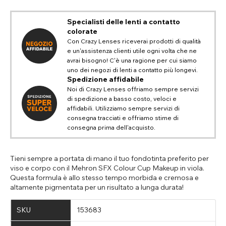
Specialisti delle lenti a contatto
colorate
Con Crazy Lenses riceverai prodotti di qualità
e un'assistenza clienti utile ogni volta che ne
avrai bisogno! C'è una ragione per cui siamo
uno dei negozi di lenti a contatto più longevi.
Spedizione affidabile
Noi di Crazy Lenses offriamo sempre servizi
di spedizione a basso costo, veloci e
affidabili. Utilizziamo sempre servizi di
CAMBIA POSIZIONE
consegna tracciati e offriamo stime di
consegna prima dell'acquisto.
Modifica la posizione di navigazione predefinita sul nostro
ASSISTENZA E INFORMAZIONI SU
TITLE
sito web
PAYPAL
Scegli un paese di destinazione dall'elenco
USA - dollaro statunitense
Tieni sempre a portata di mano il tuo fondotinta preferito per
Notes
Europe - euro
Se PayPal visualizza il messaggio 'Non è possibile spedire
viso e corpo con il Mehron SFX Colour Cup Makeup in viola.
gli ordini in questo Paese', aggiorna il tuo indirizzo
Questa formula è allo stesso tempo morbida e cremosa e
Canada - dollaro canadese
includendo tutti i campi disponibili. Gli indirizzi PayPal
Torna indietro
Chiudere
altamente pigmentata per un risultato a lunga durata!
Close
Australia - dollaro australiano
salvati in precedenza potrebbero non includere
informazioni importanti sulla posizione, come il 'Paese',
INVIA
UK - sterlina britannica
SKU
153683
Action
causando questo errore. Aggiornando il tuo indirizzo
potrai completare l'acquisto.