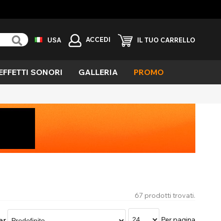
ACCEDI
USA
IL TUO CARRELLO
EFFETTI SONORI
GALLERIA
PROMO
erde
ieco
avolo
ola
emone
llarmante
aglia
fetti
eciali
67 prodotti trovati.
ampiro
elvaggio
er
Per pagina