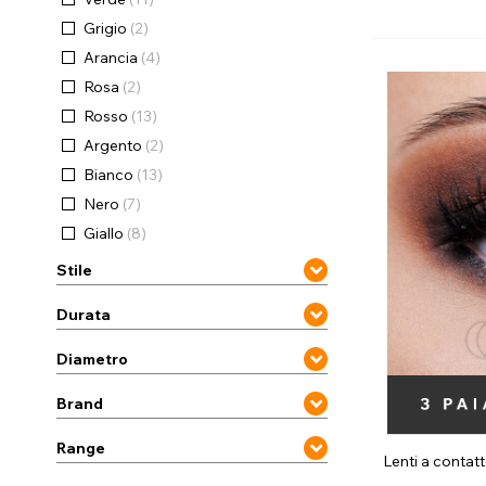
Grigio
(2)
Zombi
Arancia
(4)
Rosa
(2)
Rosso
(13)
Argento
(2)
Bianco
(13)
Nero
(7)
Giallo
(8)
Stile
Durata
Diametro
Brand
Range
Lenti a conta