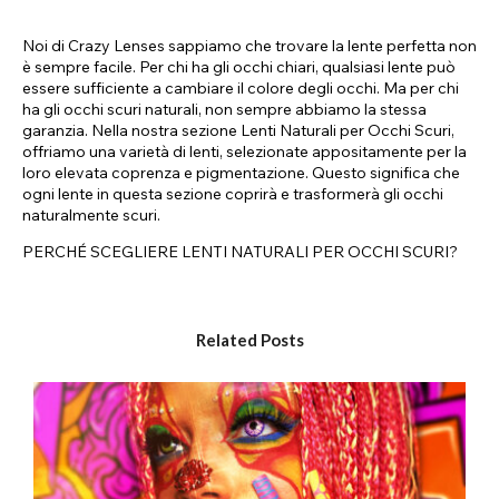
Noi di Crazy Lenses sappiamo che trovare la lente perfetta non
è sempre facile. Per chi ha gli occhi chiari, qualsiasi lente può
essere sufficiente a cambiare il colore degli occhi. Ma per chi
ha gli occhi scuri naturali, non sempre abbiamo la stessa
garanzia. Nella nostra sezione Lenti Naturali per Occhi Scuri,
offriamo una varietà di lenti, selezionate appositamente per la
loro elevata coprenza e pigmentazione. Questo significa che
ogni lente in questa sezione coprirà e trasformerà gli occhi
naturalmente scuri.
PERCHÉ SCEGLIERE LENTI NATURALI PER OCCHI SCURI?
Tutte le lenti in questa pagina hanno un'elevata coprenza e
pigmentazione. Questo significa che risalteranno anche sugli
occhi più scuri, donandoti un colore completamente nuovo.
Related Posts
Che tu abbia gli occhi castano scuro, blu scuro o grigi, o che tu
stia semplicemente cercando una lente ad alta coprenza,
questa è la pagina che fa per te. Abbiamo un'ampia selezione
di stili, gradazioni e colori. Se hai gli occhi naturalmente scuri,
puoi stare tranquilla sapendo che abbiamo una selezione di
lenti a contatto adatte a te.
LE NOSTRE GAMME