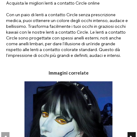
Acquista le migliori lenti a contatto Circle online
Con un paio di lenti a contatto Circle senza prescrizione
medica, puoi ottenere un colore degli occhi intenso, audace e
bellissimo. Trasforma facilmente i tuoi occhi in graziosi occhi
kawaii con le nostre lenti a contatto Circle. Le lenti a contatto
Circle sono progettate con spessi anelli esterni, noti anche
come anelli limbari, per dare l'illusione di un'iride grande
rispetto alle lenti a contatto colorate standard. Questo dà
l'impressione di occhi più grandi e definiti, audaci e intensi.
La tendenza delle lenti a contatto Circle è iniziata con il K-Pop e
la bellezza coreana, ma è diventata popolare negli Stati Uniti,
Immagini correlate
dove la moda kawaii è ora un'estetica iconica. Nel mondo della
moda e delle celebrità, vediamo sempre più persone
sperimentare con le lenti a contatto colorate.
Sebbene sia divertente cambiare il colore naturale degli occhi
con ogni tipo di tonalità, le lenti a contatto verdi si stanno
rivelando una scelta popolare grazie alla rarità di questo
colore. Provalo tu stesso con uno stile come le nostre lenti a
contatto verdi "dolly eye".
Ci sono tantissimi colori naturali di lenti a contatto Circle tra cui