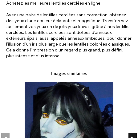
Achetez les meilleures lentilles cerclées en ligne
Avec une paire de lentilles cerclées sans correction, obtenez
des yeux d'une couleur éclatante et magnifique. Transformez
facilement vos yeux en de jolis yeux kawaii grâce à nos lentilles
cerclées. Les lentilles cerclées sont dotées d'anneaux
extérieurs épais, aussi appelés anneaux limbiques, pour donner
l'illusion d'un iris plus large que les lentilles colorées classiques.
Cela donne l'impression d'un regard plus grand, plus défini,
plus intense et plus intense.
La tendance des lentilles cerclées est née avec la K-pop et la
beauté coréenne, mais s'est popularisée aux États-Unis, où la
Images similaires
mode kawaii est désormais emblématique. Dans le monde de
la mode et auprès des célébrités, on voit de plus en plus de
personnes expérimenter les lentilles de contact colorées.
S'il est amusant de changer la couleur naturelle de ses yeux
pour différentes nuances, les lentilles vertes sont un choix
populaire en raison de leur rareté. Essayez-le vous-même avec
un modèle comme nos lentilles vertes Dolly.
Il existe une multitude de couleurs naturelles de lentilles
cerclées. L'une des plus populaires est la lentille cerclée bleue.