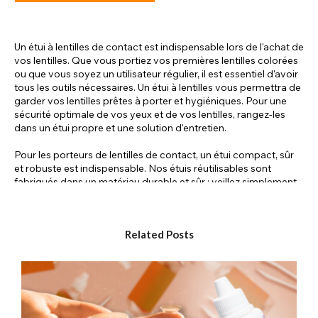
Un étui à lentilles de contact est indispensable lors de l'achat de
vos lentilles. Que vous portiez vos premières lentilles colorées
ou que vous soyez un utilisateur régulier, il est essentiel d'avoir
tous les outils nécessaires. Un étui à lentilles vous permettra de
garder vos lentilles prêtes à porter et hygiéniques. Pour une
sécurité optimale de vos yeux et de vos lentilles, rangez-les
dans un étui propre et une solution d'entretien.
Pour les porteurs de lentilles de contact, un étui compact, sûr
et robuste est indispensable. Nos étuis réutilisables sont
fabriqués dans un matériau durable et sûr ; veillez simplement
à nettoyer régulièrement votre étui pour le maintenir en parfait
état et à le remplacer tous les deux ou trois mois. Il existe
plusieurs types d'étuis à lentilles de contact, mais le plus
Related Posts
courant comporte deux compartiments avec couvercles à vis
hermétiques. Cet étui compact est idéal pour les voyages :
vous pouvez ainsi emporter vos lentilles avec vous en
vacances, à un événement cosplay ou au travail. En plongeant
vos lentilles de contact dans un liquide pour lentilles de contact
dans un étui hermétique, elles sont protégées de la poussière,
des débris et autres contaminants susceptibles de