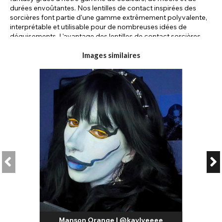
durées envoûtantes. Nos lentilles de contact inspirées des
sorcières font partie d'une gamme extrêmement polyvalente,
interprétable et utilisable pour de nombreuses idées de
déguisements. L'avantage des lentilles de contact sorcières,
c'est que l'imagination peut s'exprimer !
Images similaires
Fabriquées à partir de matériaux et de techniques de
fabrication de pointe, nos lentilles de contact sorcière
privilégient le confort et la santé oculaire, garantissant une
expérience de port magique sans compromis sur la sécurité ni
la qualité. Légères et respirantes, ces lentilles permettent aux
yeux de rester hydratés et confortables tout au long du port,
réduisant ainsi les risques d'irritation et d'inconfort.
Vous trouverez une variété de modèles et de styles dans notre
gamme sorcière, qui s'accorderont parfaitement à votre style
de sorcière :
Lentilles de contact Mini Sclera - Pour un look de sorcière
maléfique ultime pour Halloween, une paire de lentilles Mini
Sclera est indispensable ! Ces lentilles offrent une
transformation spectaculaire, sublimant le regard grâce à des
couleurs vives comme le noir, le blanc et le rouge. Grâce à leur
Manson Orange | @kaylyeeee