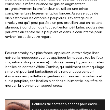
conserver la même nuance de gris en augmentant
progressivement la profondeur, ou utiliser une teinte
complémentaire légèrement plus foncée. Assurez-vous de
bien estomper les ombres à paupières : l'avantage d'un
smokey est qu'il peut paraître un peu brouillon tout en restant
glamour, à condition que tout soit estompé ! Enfin, ajoutez des
paillettes au centre de la paupière et dans le coin interne pour
raviver l'éclat de votre regard.
Pour un smoky eye plus foncé, appliquez un trait d'eye-liner
noir sur la muqueuse avant d'appliquer le mascara (ou les faux
cils, selon votre préférence). Enfin, @makeupby_esc ajoute les
lentilles de contact White Zombie, qui subliment ce maquillage
simple et pourtant fantastique et le rendent accrocheur !
Associées aux paillettes argentées ajoutées au coin interne et
sur la paupière, ces lentilles blanches subliment le look tête de
mort en lui donnant un aspect creux.
Lentilles de contact blanches pour costume
de zombie (quotidiennes)
Créez un costume de zombie terrifiant pour