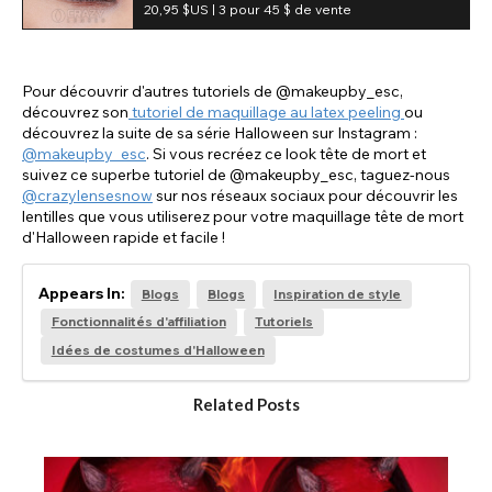
plus extravagantes ! Ces lentilles opaques
20,95 $US |
3 pour 45 $ de vente
masquent complètement la couleur naturelle de
vos yeux.
Pour découvrir d'autres tutoriels de @makeupby_esc,
découvrez son
tutoriel de maquillage au latex peeling
ou
découvrez la suite de sa série Halloween sur Instagram :
@makeupby_esc
. Si vous recréez ce look tête de mort et
suivez ce superbe tutoriel de @makeupby_esc, taguez-nous
@crazylensesnow
sur nos réseaux sociaux pour découvrir les
lentilles que vous utiliserez pour votre maquillage tête de mort
d'Halloween rapide et facile !
Appears In:
Blogs
Blogs
Inspiration de style
Fonctionnalités d'affiliation
Tutoriels
Idées de costumes d'Halloween
Related Posts