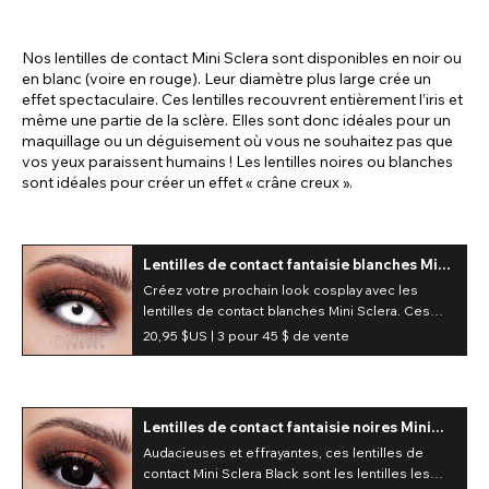
intense. Parfaites pour Halloween ou le cosplay,
ces lentilles journalières sont un
incontournable !
Nos lentilles de contact Mini Sclera sont disponibles en noir ou
en blanc (voire en rouge). Leur diamètre plus large crée un
effet spectaculaire. Ces lentilles recouvrent entièrement l’iris et
même une partie de la sclère. Elles sont donc idéales pour un
maquillage ou un déguisement où vous ne souhaitez pas que
vos yeux paraissent humains ! Les lentilles noires ou blanches
sont idéales pour créer un effet « crâne creux ».
Lentilles de contact fantaisie blanches Mini
Sclera (journalières)
Créez votre prochain look cosplay avec les
lentilles de contact blanches Mini Sclera. Ces
lentilles de déguisement blanches, au style Mini
20,95 $US |
3 pour 45 $ de vente
Sclera, sont conçues pour un usage journalier et
sont idéales pour les conventions et les
événements.
Lentilles de contact fantaisie noires Mini
Sclera (journalieres)
Audacieuses et effrayantes, ces lentilles de
contact Mini Sclera Black sont les lentilles les