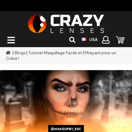
USA
|
Blogs
|
Tutoriel Maquillage Facile et Effrayant pour un
Crâne !