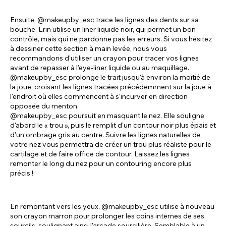
Ensuite, @makeupby_esc trace les lignes des dents sur sa
bouche. Erin utilise un liner liquide noir, qui permet un bon
contrôle, mais qui ne pardonne pas les erreurs. Si vous hésitez
à dessiner cette section à main levée, nous vous
recommandons d'utiliser un crayon pour tracer vos lignes
avant de repasser à l'eye-liner liquide ou au maquillage.
@makeupby_esc prolonge le trait jusqu'à environ la moitié de
la joue, croisant les lignes tracées précédemment sur la joue à
l'endroit où elles commencent à s'incurver en direction
opposée du menton.
@makeupby_esc poursuit en masquant le nez. Elle souligne
d'abord le « trou », puis le remplit d'un contour noir plus épais et
d'un ombrage gris au centre. Suivre les lignes naturelles de
votre nez vous permettra de créer un trou plus réaliste pour le
cartilage et de faire office de contour. Laissez les lignes
remonter le long du nez pour un contouring encore plus
précis !
En remontant vers les yeux, @makeupby_esc utilise à nouveau
son crayon marron pour prolonger les coins internes de ses
sourcils, soulignant ainsi l'arcade sourcilière. Semblable à un