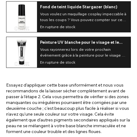
Fond de teint liquide Stargazer (blanc)
Vous voulez un maquillage cosplay impeccable à
tous les coups ? Vous pouvez compter sur ce
fond de teint liquide blanc.
En rupture de stock
Peinture UV blanche pour le visage et le
corps Paintglow (12 ml)
Vous rayonnerez lors de votre prochain
événement grâce à la peinture pour le visage et
le corps Paintglow UV White. Cette peinture
En rupture de stock
éclatante de Paintglow Cosmetics brille sous
une lumière noire UV spéciale, vous permettant
ainsi de vous démarquer quelle que soit la
luminosité !
Essayez d'appliquer cette base uniformément et nous vous
recommandons de la laisser sécher complètement avant de
passer à l'étape 2. Cela vous permettra de vérifier si des zones
manquantes ou irrégulières pourraient être corrigées par une
deuxième couche ; c'est beaucoup plus facile à réaliser si vous
n'avez qu'une seule couleur sur votre visage. Cela évite
également que d'autres pigments secondaires appliqués sur la
peau ne se mélangent à votre base blanche immaculée et ne
forment une couleur trouble et des lignes floues.