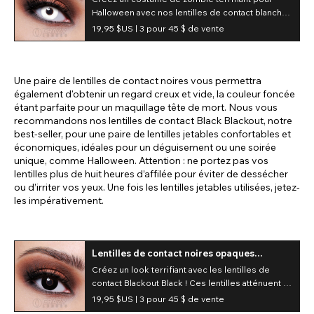
Halloween avec nos lentilles de contact blanches
Zombie. Ces lentilles blanches donnent à vos
19,95 $US |
3 pour 45 $ de vente
yeux un regard vraiment effrayant et vide, parfait
pour un déguisement de zombie.
Une paire de lentilles de contact noires vous permettra
également d'obtenir un regard creux et vide, la couleur foncée
étant parfaite pour un maquillage tête de mort. Nous vous
recommandons nos lentilles de contact Black Blackout, notre
best-seller, pour une paire de lentilles jetables confortables et
économiques, idéales pour un déguisement ou une soirée
unique, comme Halloween. Attention : ne portez pas vos
lentilles plus de huit heures d’affilée pour éviter de dessécher
ou d’irriter vos yeux. Une fois les lentilles jetables utilisées, jetez-
les impérativement.
Lentilles de contact noires opaques
(quotidiennes)
Créez un look terrifiant avec les lentilles de
contact Blackout Black ! Ces lentilles atténuent la
couleur naturelle de vos yeux et affirment un
19,95 $US |
3 pour 45 $ de vente
style audacieux grâce à leur pigmentation