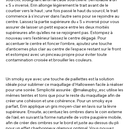
« S » inversé, Erin allonge légèrement le trait avant de le
courber vers le haut ; une fois passé le haut du sourcil, le trait
commence à s'incurver dans l'autre sens pour se rejoindre au
centre. Laissez la partie supérieure du « S » inversé pour vous
assurer de laisser un petit espace entre les deux moitiés
supérieures afin qu'elles ne se rejoignent pas. Estompez à
nouveau vers l'extérieur laissez le centre dégagé. Pour
accentuer le centre et foncer l'ombre, ajoutez une touche
d'anticernes plus clair au centre de l'espace restant sur le front
et estompez avec un pinceau propre pour éviter toute
contamination croisée et brouiller les couleurs.
Un smoky eye avec une touche de paillettes est la solution
idéale pour sublimer ce maquillage d'Halloween facile à réaliser
pour une soirée. Simplicité assurée : @makeupby_esc utilise les
mêmes teintes et tons que pour le reste du maquillage afin de
créer une cohésion et une cohérence. Pour un smoky eye
parfait, Erin applique un gris moyen-clair en lavis sur la lèvre
supérieure. Ensuite, accentuez les ombres dans le coin externe
de l'œil, en suivant la forme naturelle de votre paupière mobile,
afin de créer des ombres sur le bord et juste au-dessus du pli
pour un effet charbonneux glamour optimal. Vous pouvez