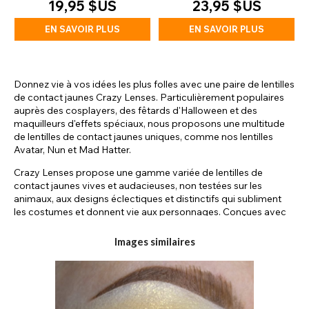
19,95 $US
23,95 $US
EN SAVOIR PLUS
EN SAVOIR PLUS
Donnez vie à vos idées les plus folles avec une paire de lentilles
de contact jaunes Crazy Lenses. Particulièrement populaires
auprès des cosplayers, des fêtards d'Halloween et des
maquilleurs d'effets spéciaux, nous proposons une multitude
de lentilles de contact jaunes uniques, comme nos lentilles
Avatar, Nun et Mad Hatter.
Crazy Lenses propose une gamme variée de lentilles de
contact jaunes vives et audacieuses, non testées sur les
animaux, aux designs éclectiques et distinctifs qui subliment
les costumes et donnent vie aux personnages. Conçues avec
créativité et compassion, ces lentilles permettent à leurs
porteurs de transformer leur apparence. Le plus fascinant de
Images similaires
notre gamme jaune réside dans le pigment vibrant que
chacune de ces lentilles incarne ; cette teinte audacieuse
simplifie la création de tous vos looks d'inspiration fantastique.
Si vous cherchez l'accessoire idéal pour vous démarquer lors