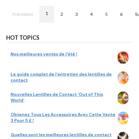
1
Précédent
2
3
4
5
6
S
HOT TOPICS
Nos meilleures ventes de l'été !
Le guide complet de l'entretien des lentilles de
contact
Nouvelles Lentilles de Contact 'Out of This
World'
Obtenez Tous Les Accessoires Avec Cette Vente
3 Pour 5 £ !
Quelles sont les meilleures lentilles de contact