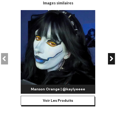
reconnaissable dans des couleurs vives. Les lentilles drapeau
Images similaires
anglais sont parfaites pour les événements sportifs comme le
football et le rugby, pour arborer les couleurs de votre équipe.
Les rayures rouges et blanches éclatantes, accompagnées
des étoiles du drapeau américain, sont reproduites en détail
sur les lentilles drapeau américain. Ces superbes lentilles
fantaisie vous mettront littéralement des étoiles plein les yeux
et sont parfaites pour les événements patriotiques et pour
afficher votre soutien lors des compétitions et des saisons
sportives. Que ce soit l'année des Jeux olympiques ou que
votre équipe préférée participe à un championnat mondial,
affichez votre soutien avec vos lentilles de contact
américaines.
Si vous souhaitez arborer les couleurs du drapeau, nos lentilles
de contact colorées pour déguisement vous permettront de
réaliser un maquillage de fête. Portez une paire de lentilles de
Manson Orange | @kaylyeeee
couleur assortie à la couleur du drapeau. Si le drapeau est
multicolore, réfléchissez à la partie qui recouvrira vos yeux si
Voir Les Produits
vous le peignez sur votre visage.
Nos lentilles de contact pour déguisement sont disponibles en