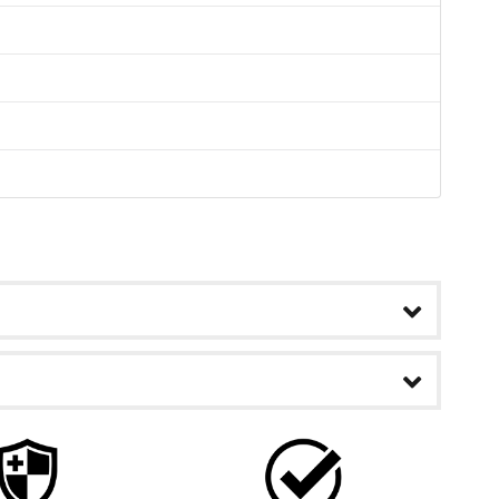
b
ans ce
s
ontenir
mise à