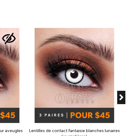
Lenti
our aveugles
Lentilles de contact fantaisie blanches lunaires