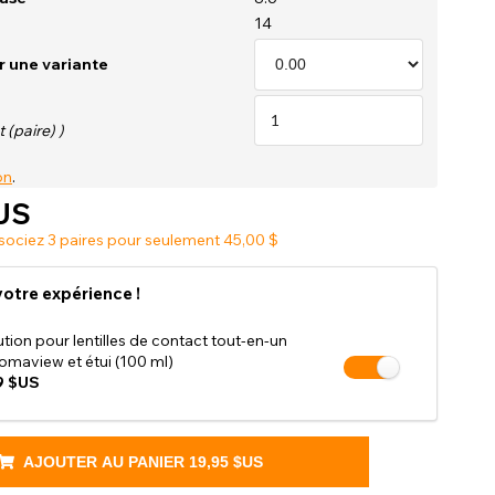
Boutique Accessoires Soldes
14
r une variante
 (paire) )
on
.
US
sociez 3 paires pour seulement 45,00 $
otre expérience !
ution pour lentilles de contact tout-en-un
omaview et étui (100 ml)
9 $US
AJOUTER AU PANIER
19,95 $US