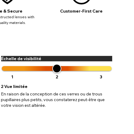
e & Secure
Customer-First Care
tructed lenses with
ality materials.
Échelle de visibilité
1
2
3
2
Vue limitée
En raison de la conception de ces verres ou de trous
pupillaires plus petits, vous constaterez peut-être que
votre vision est altérée.