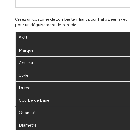
Créez un costume de zombie terrifiant pour Halloween avec no
pour un déguisement de zombie.
SKU
Marque
Couleur
Style
Durée
Courbe de Base
Quantité
Diamètre