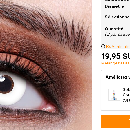
Diamètre
Sélectionne
Voir tout
Quantité
( 2 par paquet
🛈
Rx Verificati
19,95 $
Mélangez et as
Améliorez v
Sol
Chr
7,9