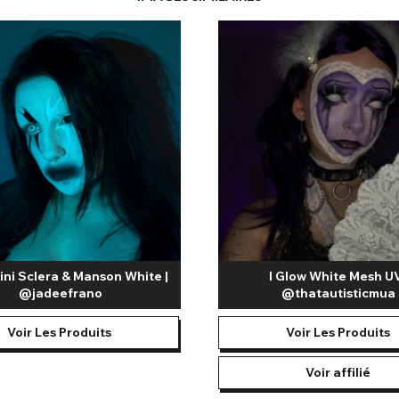
ini Sclera & Manson White |
I Glow White Mesh UV
@jadeefrano
@thatautisticmua
Voir Les Produits
Voir Les Produits
Voir affilié