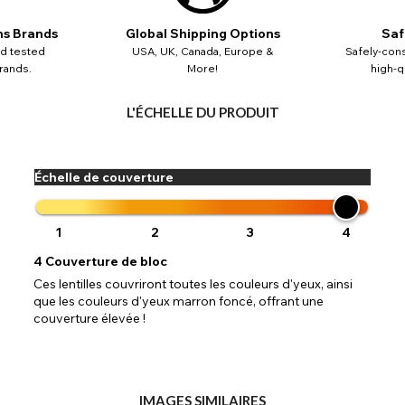
ns Brands
Global Shipping Options
Saf
nd tested
USA, UK, Canada, Europe &
Safely-cons
rands.
More!
high-qu
L'ÉCHELLE DU PRODUIT
Échelle de couverture
1
2
3
4
4
Couverture de bloc
Ces lentilles couvriront toutes les couleurs d'yeux, ainsi
que les couleurs d'yeux marron foncé, offrant une
couverture élevée !
IMAGES SIMILAIRES