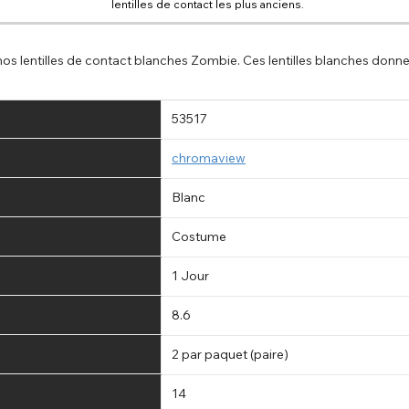
lentilles de contact les plus anciens.
s lentilles de contact blanches Zombie. Ces lentilles blanches donnen
53517
chromaview
Blanc
Costume
1 Jour
8.6
2 par paquet (paire)
14