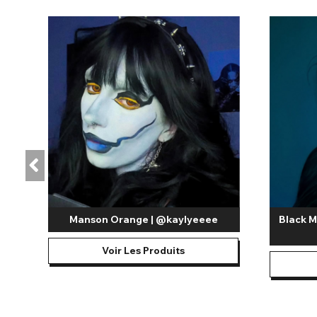
Manson Orange | @kaylyeeee
Black M
Voir Les Produits