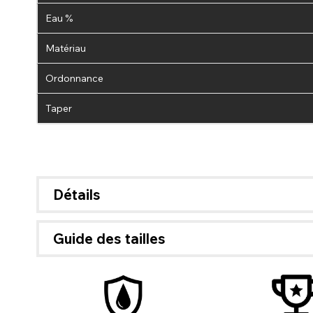
Eau %
Matériau
Ordonnance
Taper
Détails
Si Pa
dispon
d'inf
Guide des tailles