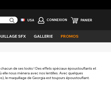
CONNEXION
USA
PANIER
UILLAGE SFX
GALLERIE
PROMOS
rt
veugle
able
olet
frayant
émon
s chacun de ses looks ! Des effets spéciaux époustouflants et
ù elle nous mènera avec nos lentilles. Avec quelques
ngrener
), le maquillage de Georgia est toujours époustouflant.
fets
péciaux
ampire
auvage