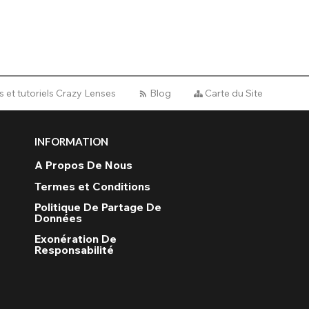
 et tutoriels Crazy Lenses
Blog
Carte du Site
INFORMATION
A Propos De Nous
Termes et Conditions
Politique De Partage De
Données
Exonération De
Responsabilité