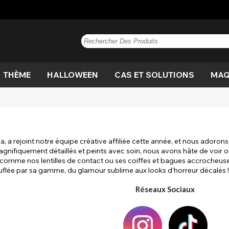
THÈME
HALLOWEEN
CAS ET SOLUTIONS
MAQ
rrestre
n
Bleu
Anime
Vampire
Paintglow
Bleu
Brun
coupure
Loup-garou
Brun
Ve
A
Di
électrique
n
Noisette
Sorcière
Gris
Voir tout
Chéri
Oeil de chat
Noisette
Vi
Ef
 chat
Cercle
Costume
D
, a rejoint notre équipe créative affiliée cette année, et nous adoron
re
Blanc
Rose
Voir tout
Violet
gnifiquement détaillés et peints avec soin, nous avons hâte de voir o
que
Dragon
Drapeau
E
comme nos lentilles de contact ou ses coiffes et bagues accrocheuses
Blanc
Jaune
flée par sa gamme, du glamour sublime aux looks d'horreur décalés !
Film
Voir tout
Effrayant
Ef
tique
s
Voir tout
Réseaux Sociaux
gan
Crépuscule
UV
V
garou
Blanc
Sorcière
S