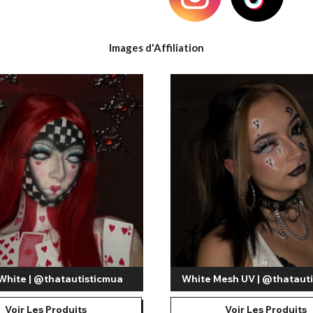
Images d'Affiliation
Voir tout
 White | @thatautisticmua
White Mesh UV | @thataut
Voir Les Produits
Voir Les Produits