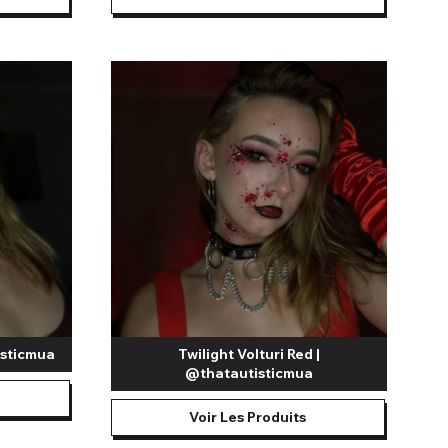
isticmua
Twilight Volturi Red |
@thatautisticmua
Voir Les Produits