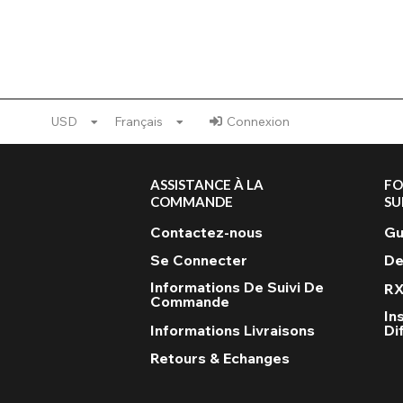
USD
Français
Connexion
ASSISTANCE À LA
FO
COMMANDE
SU
Contactez-nous
Gu
Se Connecter
De
Informations De Suivi De
RX
Commande
In
Informations Livraisons
Di
Retours & Echanges