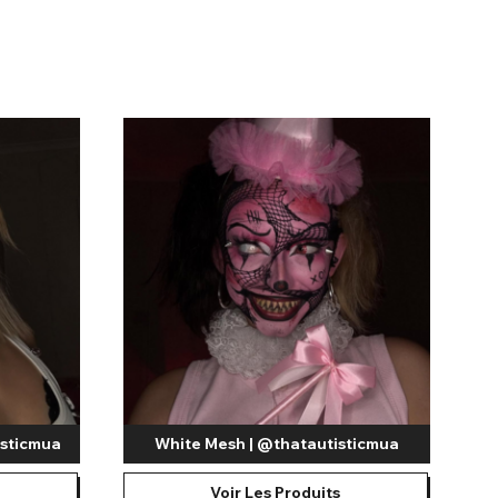
Boutique Accessoires Soldes
isticmua
White Mesh | @thatautisticmua
Voir Les Produits