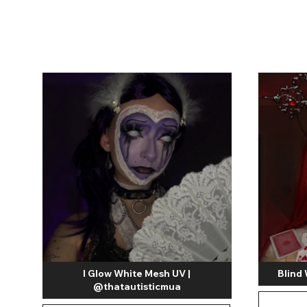
Zombi
I Glow White Mesh UV |
Blind
@thatautisticmua