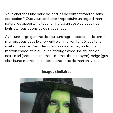
Vous cherchez une paire de lentilles de contact marron sans
correction ? Que vous souhaitiez reproduire un regard marron
naturel ou apporter la touche finale à un cosplay avec nos
lentilles, nous avons ce qu'il vous faut.
Avec une large gamme de couleurs regroupées sous le terme
marron, vous avez le choix entre un marron foncé, des tons
miel et noisette. Parmi les nuances de marron, on trouve :
marron chocolat (bleu, jaune et rouge avec une touche de
noir), miel (orange et marron), marron (brun moyen), beige (gris
clair, jaune-marron) et noisette (mélange de marron, vert et
doré).
Images similaires
Fabriquées à partir de lentilles souples et stériles, nos lentilles
marron garantissent un confort et une durabilité optimaux. De
plus, elles sont imprimées avec une pigmentation de haute
qualité et possèdent une pupille circulaire transparente pour
une vision optimale. Vendues par paire, elles sont disponibles
avec des durées de vie allant de la jetable journalière à la
réutilisable 90 jours.
Lentilles Marron pour Cosplay