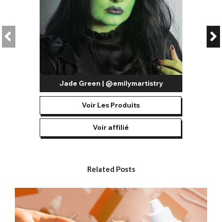
Utilisées pour les personnages de télévision, de cinéma et de
bandes dessinées, les lentilles marron sont un choix populaire
pour les cosplayers. De nombreux personnages de la culture
populaire étant décrits comme ayant les yeux marron, vous
pouvez désormais vous assurer que chaque détail de votre
cosplay correspond à cette description.
Nos modèles vont des lentilles marron foncé pour un iris
Jade Green | @emilymartistry
couleur chocolat noir aux tons marron intenses aux lentilles
marron clair avec des reflets miel et ambre doré pour un iris
marron détaillé. Les reflets sont conçus pour reproduire
Voir Les Produits
l'apparence d'un véritable iris et offrir une transformation de
couleur époustouflante.
Voir affilié
Lentilles Marron Naturelles
Conçues pour reproduire fidèlement ces tons naturels, nos
lentilles marron naturelles peuvent être utilisées pour rehausser
Related Posts
ou modifier la teinte de vos yeux marron naturels, ou pour
obtenir un changement de couleur complet.
Les différents modèles de notre collection sont conçus pour
des usages différents. Nos lentilles marron pour yeux bleus
permettent de transformer les yeux clairs en différentes