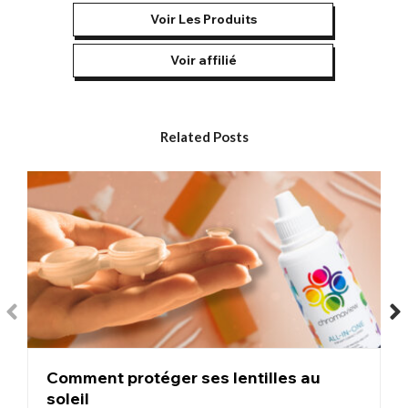
avons compilé une liste de nos lentilles de contact rouges les
Voir Les Produits
plus vendues :
Voir affilié
Lentilles Pennywise – Avec leur design rouge, orange et jaune,
nos lentilles Pennywise sont le portrait craché des yeux
étranges du clown tueur. Ces lentilles de contact rouges sont
idéales pour tous les déguisements d'Halloween effrayants.
Related Posts
Lentilles rouges – Parmi nos modèles les plus polyvalents, ces
lentilles rouges arborent un bloc rouge vif avec une pupille
noire centrale. Couramment utilisées pour les maquillages et
costumes de diables, de démons et de vampires, elles figurent
systématiquement en tête de notre liste des meilleures ventes
à l'approche d'Halloween.
Lentilles Volturi – Conçues pour imiter les yeux d'un vampire,
nos lentilles Volturi rouges ont rencontré un franc succès
auprès des cosplayers de Twilight, des participants aux
conventions et des fêtards d'Halloween.
Lentilles de contact rouges en maille – Nos lentilles rouges en
maille ont rencontré un franc succès auprès des artistes
Comment protéger ses lentilles au
d'effets spéciaux et des fêtards d'Halloween. Leur design,
composé d'une série de lignes rouges de haut en bas et de
soleil