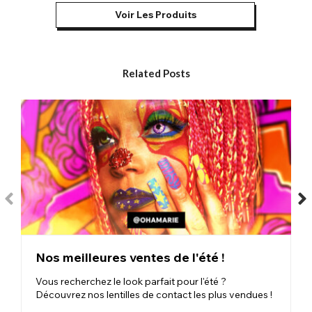
Voir Les Produits
Où acheter des lentilles de contact anime ?
Vous pouvez acheter des lentilles de contact anime en ligne,
disponibles dans une large gamme de couleurs et de motifs.
Le meilleur endroit pour acheter des lentilles de contact anime
Related Posts
est chez un vendeur réputé qui privilégie la sécurité au design.
Sur notre site web, vous pouvez acheter des lentilles de
contact colorées anime imprimées sur des lentilles souples, ce
qui les rend légères et flexibles. Cette technologie est associée
à une pigmentation brevetée de haute qualité.
Vos lentilles de contact anime au Royaume-Uni sont
disponibles dans différentes durées de port pour répondre à
vos besoins. Les lentilles réutilisables sont disponibles en 30 et
90 jours pour vous permettre de porter la même paire
plusieurs fois. Si vous aimez cosplayer régulièrement un
personnage spécifique ou avoir des yeux kawaii au quotidien,
c'est une excellente option économique. Assurez-vous de
nettoyer et de conserver vos lentilles colorées dans une
Nos meilleures ventes de l'été !
solution multi-usages propre après chaque utilisation afin
qu'elles soient prêtes à l'emploi. En revanche, les lentilles
Vous recherchez le look parfait pour l'été ?
colorées quotidiennes ne sont utilisables qu'une seule fois, ce
Découvrez nos lentilles de contact les plus vendues !
qui est idéal si vous testez un nouveau cosplay d'anime ou