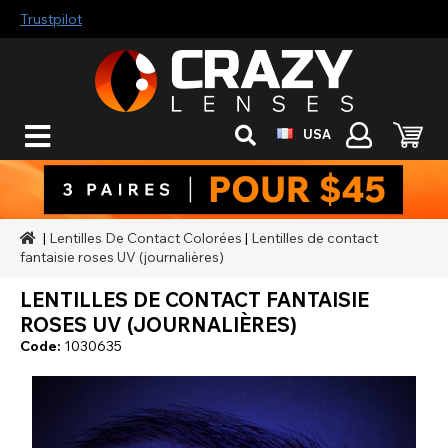
Trustpilot
USA
|
Lentilles De Contact Colorées
|
Lentilles de contact
fantaisie roses UV (journalières)
LENTILLES DE CONTACT FANTAISIE
ROSES UV (JOURNALIÈRES)
Code:
1030635