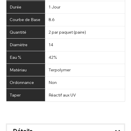
Durée
1 Jour
Courbe de Base
8.6
Quantité
2 par paquet (paire)
Diamètre
14
Eau %
42%
Matériau
Terpolymer
Ordonnance
Non
Taper
Réactif aux UV