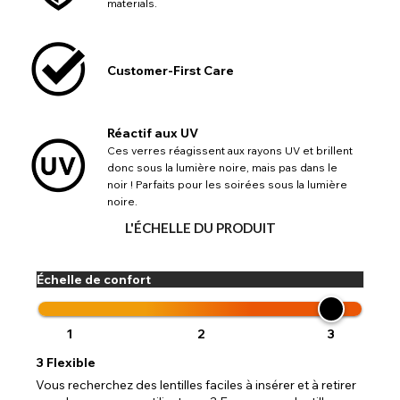
materials.
Customer-First Care
CHANGER DE LIEU
Changez votre emplacement de navigation par défaut sur
AIDE ET INFORMATIONS PAYPAL
Réactif aux UV
TITLE
notre site Web
Veuillez choisir un pays de destination dans
Ces verres réagissent aux rayons UV et brillent
USA - dollar des États-Unis
Si PayPal affiche le message « Les commandes ne
la liste
Notes
donc sous la lumière noire, mais pas dans le
peuvent pas être livrées dans ce pays », veuillez mettre à
Europe - euro
noir ! Parfaits pour les soirées sous la lumière
jour votre adresse en complétant tous les champs
Canada - dollar canadien
noire.
disponibles. Les anciennes adresses enregistrées sur
Retourner
Fermer
Close
Australia - dollar australien
PayPal peuvent ne pas contenir d'informations
L'ÉCHELLE DU PRODUIT
essentielles telles que le pays, ce qui provoque cette
UK - livre sterling
ENVOYER
Action
erreur. La mise à jour de votre adresse vous permettra de
poursuivre votre acha
Échelle de confort
Retourner
Fermer
1
2
3
3
Flexible
Vous recherchez des lentilles faciles à insérer et à retirer