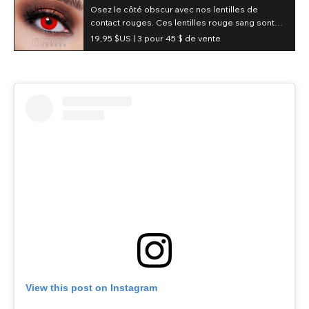
de vampire zombie (quotidiennes)
Osez le côté obscur avec nos lentilles de
contact rouges. Ces lentilles rouge sang sont
résistantes et éclatantes, et couvrent même les
19,95 $US |
3 pour 45 $ de vente
yeux foncés. Elles ne passent pas inaperçues et
sont parfaites pour compléter un costume
d'Halloween.
View this post on Instagram