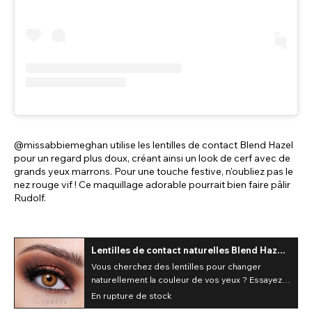
@missabbiemeghan utilise les lentilles de contact Blend Hazel
pour un regard plus doux, créant ainsi un look de cerf avec de
grands yeux marrons. Pour une touche festive, n'oubliez pas le
nez rouge vif ! Ce maquillage adorable pourrait bien faire pâlir
Rudolf.
Lentilles de contact naturelles Blend Hazel
(30 jours)
Vous cherchez des lentilles pour changer
naturellement la couleur de vos yeux ? Essayez
les lentilles de contact Blend Hazel de 30 jours.
En rupture de stock