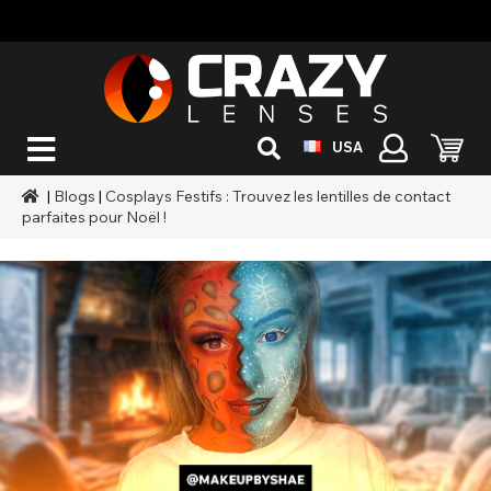
USA
|
Blogs
|
Cosplays Festifs : Trouvez les lentilles de contact
parfaites pour Noël !