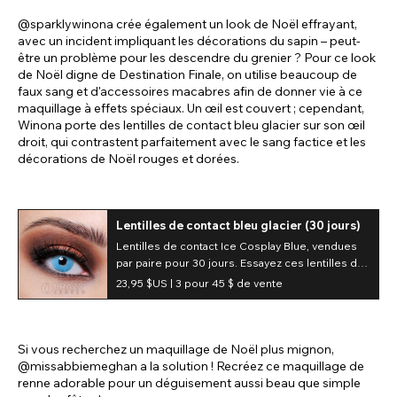
@sparklywinona crée également un look de Noël effrayant,
avec un incident impliquant les décorations du sapin – peut-
être un problème pour les descendre du grenier ? Pour ce look
de Noël digne de Destination Finale, on utilise beaucoup de
faux sang et d'accessoires macabres afin de donner vie à ce
maquillage à effets spéciaux. Un œil est couvert ; cependant,
Winona porte des lentilles de contact bleu glacier sur son œil
droit, qui contrastent parfaitement avec le sang factice et les
décorations de Noël rouges et dorées.
Lentilles de contact bleu glacier (30 jours)
Lentilles de contact Ice Cosplay Blue, vendues
par paire pour 30 jours. Essayez ces lentilles de
contact fantaisie et sublimez votre look dès
23,95 $US |
3 pour 45 $ de vente
aujourd'hui !
Si vous recherchez un maquillage de Noël plus mignon,
@missabbiemeghan a la solution ! Recréez ce maquillage de
renne adorable pour un déguisement aussi beau que simple