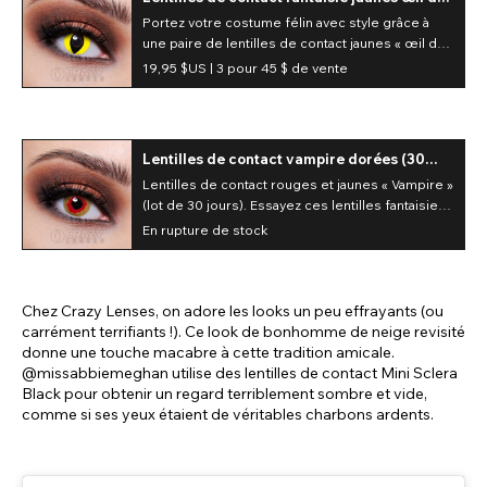
chat (usage quotidien)
Portez votre costume félin avec style grâce à
une paire de lentilles de contact jaunes « œil de
chat ». Ces lentilles jaune vif présentent une
19,95 $US |
3 pour 45 $ de vente
pupille verticale.
Lentilles de contact vampire dorées (30
jours)
Lentilles de contact rouges et jaunes « Vampire »
(lot de 30 jours). Essayez ces lentilles fantaisie
et sublimez votre look dès aujourd'hui !
En rupture de stock
Chez Crazy Lenses, on adore les looks un peu effrayants (ou
carrément terrifiants !). Ce look de bonhomme de neige revisité
donne une touche macabre à cette tradition amicale.
@missabbiemeghan utilise des lentilles de contact Mini Sclera
Black pour obtenir un regard terriblement sombre et vide,
comme si ses yeux étaient de véritables charbons ardents.