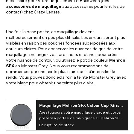
nécessaire pour votre déguisement d'Halloween (des
accessoires de maquillage
aux accessoires pour lentilles de
contact) chez Crazy Lenses.
Une fois la base posée, ce maquillage devient
malheureusement un peu plus difficile. Les erreurs seront plus
visibles en raison des couches foncées superposées aux
couleurs claires. Pour conserver les nuances de gris de votre
maquillage, mélangez vos fards noirs et blancs pour créer
votre nuance de contour, ou utilisez le pot de couleur
Mehron
SFX
en Monster Grey. Nous vous recommandons de
commencer par une teinte plus claire, puis d'intensifier le
rendu. Vous pouvez donc éclaircir la teinte Monster Grey avec
votre blanc pour obtenir une teinte plus claire.
Maquillage Mehron SFX Colour Cup (Gris
Monstre)
Ayez toujours votre maquillage visage et corps
préféré à portée de main grâce au Mehron SFX
Colour Cup Makeup en teinte Monster Grey. Sa
En rupture de stock
formule onctueuse et crémeuse est également