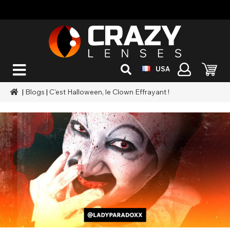
USA
|
Blogs
|
C'est Halloween, le Clown Effrayant !