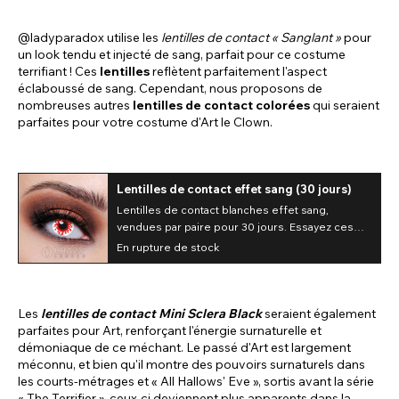
@ladyparadox utilise les
lentilles de contact « Sanglant »
pour
un look tendu et injecté de sang, parfait pour ce costume
terrifiant ! Ces
lentilles
reflètent parfaitement l'aspect
éclaboussé de sang. Cependant, nous proposons de
nombreuses autres
lentilles de contact colorées
qui seraient
parfaites pour votre costume d'Art le Clown.
Lentilles de contact effet sang (30 jours)
Lentilles de contact blanches effet sang,
vendues par paire pour 30 jours. Essayez ces
lentilles fantaisie et sublimez votre look dès
En rupture de stock
aujourd'hui !
Les
lentilles de contact Mini Sclera Black
seraient également
parfaites pour Art, renforçant l'énergie surnaturelle et
démoniaque de ce méchant. Le passé d'Art est largement
méconnu, et bien qu'il montre des pouvoirs surnaturels dans
les courts-métrages et « All Hallows' Eve », sortis avant la série
« The Terrifier », ceux-ci deviennent plus apparents dans la