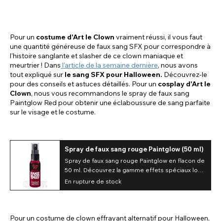
Pour un
costume d'Art le Clown
vraiment réussi, il vous faut
une quantité généreuse de faux sang SFX pour correspondre à
l'histoire sanglante et slasher de ce clown maniaque et
meurtrier ! Dans
l'article de la semaine dernière
, nous avons
tout expliqué sur
le sang SFX pour Halloween.
Découvrez-le
pour des conseils et astuces détaillés. Pour un
cosplay d'Art le
Clown
, nous vous recommandons le spray de faux sang
Paintglow Red pour obtenir une éclaboussure de sang parfaite
sur le visage et le costume.
Spray de faux sang rouge Paintglow (50 ml)
Spray de faux sang rouge Paintglow en flacon de
50 ml. Découvrez la gamme effets spéciaux lors
de votre prochain achat de lentilles de contact
En rupture de stock
pour costumes ou cosplay.
Pour un costume de clown effrayant alternatif pour Halloween,