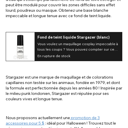
peut être modulé pour couvrir les zones difficiles sans effet
lourd, poudreux ou masque. Obtenez une base blanche
impeccable et longue tenue avec ce fond de teint liquide.
Fond de teint liquide Stargazer (blanc)
Vous voulez un maquillage cosplay impeccable à
tous les coups ? Vous pouvez compter sur ce
fond de teint liquide blanc.
En rupture de stock
Stargazer est une marque de maquillage et de colorations
capillaires non testée sur les animaux, fondée en 1979, et dont
la formule est perfectionnée depuis les années 80 ! Inspirée par
le milieu punk londonien, Stargazer est réputée pour ses
couleurs vives et longue tenue.
Nous proposons actuellement une
promotion de 3
accessoires pour 5 $
: idéal pour Halloween ! Trouvez tout le