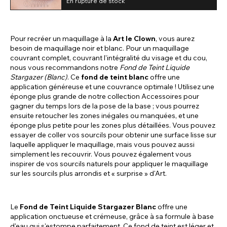
En rupture de stock
look grâce à leur couleur vive et percutante et
leur design unique !
Pour recréer un maquillage à la
Art le Clown
, vous aurez
besoin de maquillage noir et blanc. Pour un maquillage
couvrant complet, couvrant l'intégralité du visage et du cou,
nous vous recommandons notre
Fond de Teint Liquide
Stargazer (Blanc)
. Ce
fond de teint blanc
offre une
application généreuse et une couvrance optimale ! Utilisez une
éponge plus grande de notre collection Accessoires pour
gagner du temps lors de la pose de la base ; vous pourrez
ensuite retoucher les zones inégales ou manquées, et une
éponge plus petite pour les zones plus détaillées. Vous pouvez
essayer de coller vos sourcils pour obtenir une surface lisse sur
laquelle appliquer le maquillage, mais vous pouvez aussi
simplement les recouvrir. Vous pouvez également vous
inspirer de vos sourcils naturels pour appliquer le maquillage
sur les sourcils plus arrondis et « surprise » d'Art.
Le
Fond de Teint Liquide Stargazer Blanc
offre une
application onctueuse et crémeuse, grâce à sa formule à base
d'eau qui s'estompe parfaitement. Ce fond de teint est léger et