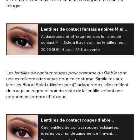
trilogie.
Lentilles de contact fantaisie noires Mini
Sclera (journalieres)
Audacieuses et effrayantes, ces lentilles de
contact Mini Sclera Black sont les lentilles les
plus extravagantes ! Ces lentilles opaques
20,95 $US |
3 pour 45 $ de vente
masquent complètement la couleur naturelle de
vos yeux.
Les
lentilles de contact rouges pour costume du Diable
sont
une excellente alternative pour ce costume. Similaires aux
lentilles Blood Splat utilisées par @ladyparadox, elles mêlent
du rouge au pigment noir du reste de la lentille, créant une
apparence sombre et toxique.
Lentilles de contact rouges diable
(journalières)
Ces lentilles de contact rouges éclatantes,
idéales pour un déguisement effrayant,
rehaussent considérablement n'importe quel