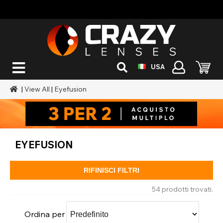
USA
|
View All
|
Eyefusion
EYEFUSION
RIFINISCI FILTRI
54 prodotti trovati.
Ordina per