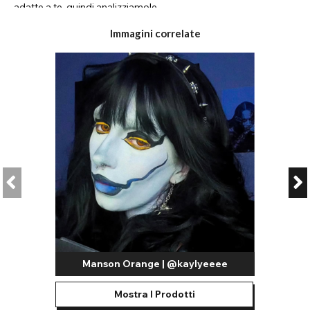
adatte a te, quindi analizziamole.
Lenti Eyefusion: il meglio del meglio
Immagini correlate
Le lenti Eyefusion offrono una delle collezioni più ampie sul
nostro sito web; dalle lenti giornaliere alle mensili, dalle lenti a
contatto graduate a quelle senza prescrizione, dalle lenti a
contatto per i costumi agli stili naturali. Se stai cercando il tuo
nuovo look occhi distintivo, questo è il posto giusto per
trovarlo: con centinaia di stili tra cui scegliere, non c'è mai stato
un momento migliore per iniziare a curiosare!
Lenti a contatto per i costumi:
Lenti a contatto per i costumi a blocchi di colore: queste lenti
presentano un arcobaleno di colori diversi. Dalle lenti rosso
sangue cremisi alle tonalità rosa shocking e viola, questa
gamma di lenti è perfetta se stai cercando un look da cosplay.
Qualunque sia il colore degli occhi del tuo personaggio
preferito, siamo sicuri che ce l'abbiamo!
Lenti per travestimento Cat Eye: se desideri trasformare la
Manson Orange | @kaylyeeee
forma stessa dei tuoi occhi, prova una delle nostre lenti a
occhio di gatto. Con una pupilla allungata che conferisce un
Mostra I Prodotti
aspetto felino o rettiliano, queste lenti sono perfette per uno
sguardo animalesco!