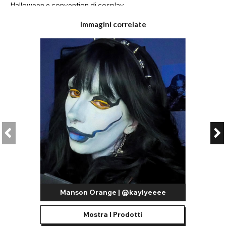
Halloween e convention di cosplay.
Disponiamo anche di un'ampia gamma di colori vivaci, come le
Immagini correlate
nostre lenti a contatto Three Tone, ideali per chi desidera un
look naturale migliorato, le lenti a contatto Glimmer per chi
desidera un paio di occhi sognanti e le lenti a contatto Dolly
Eye per un tocco di stile kawaii in più.
Cosa sono le lenti a contatto colorate?
Le lenti a contatto colorate sono realizzate con la stessa base
delle lenti trasparenti graduate che puoi acquistare da un
optometrista. Tuttavia, presentano un design stampato sulla
superficie esterna. Senza prescrizione medica, possono essere
indossate per migliorare o trasformare il colore naturale degli
occhi. Con prescrizione medica, possono essere utilizzate
anche per migliorare la vista.
Lenti a contatto colorate nel Regno Unito vs. Importazioni a
basso costo
Manson Orange | @kaylyeeee
Negli ultimi anni si è registrato un afflusso di lenti a contatto
Mostra I Prodotti
colorate di bassa qualità ed economiche provenienti da paesi
che non hanno gli stessi standard di certificazione del Regno