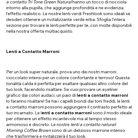
a contatto Tri Tone Green Natural
hanno un tocco di nocciola
intorno alla pupilla, che aggiunge profondità e ne evidenzia
l'effetto realistico. Le nostre lenti verdi Freshlook sono ideali se
desideri ottenere un rivitalizzante verde erba. Sfoglia l'intera
sezione per trovare le lenti perfette per te, con molte disponibili
nella nostra offerta multiacquisto.
Lenti a Contatto Marroni
Per un look super naturale, prova uno dei nostri marroni
cioccolato intensi per un colore confortante e terroso! Questa
tonalità calda è perfetta per esaltare qualsiasi altro colore del
tuo look, facendolo risaltare. Se vuoi provare un eyeliner
grafico dai colori audaci, un paio di
lenti a contatto marroni
lo faranno risaltare! Se hai i capelli biondi dai toni freddi, le lenti
a contatto marroni possono aggiungere il contrasto perfetto al
tuo incarnato. Le l
enti a contatto marroni
sono il modo ideale
per ottenere un effetto incantevole ma al tempo stesso
armonioso e discreto. Le nostre
lenti a contatto naturali
Morning Coffee Brown
sono di un delizioso marrone intenso
che trasformerà e rivitalizzerà il tuo look.