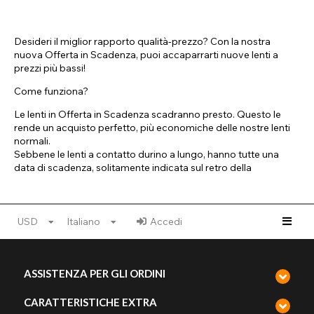
Desideri il miglior rapporto qualità-prezzo? Con la nostra
nuova Offerta in Scadenza, puoi accaparrarti nuove lenti a
prezzi più bassi!
Come funziona?
Le lenti in Offerta in Scadenza scadranno presto. Questo le
rende un acquisto perfetto, più economiche delle nostre lenti
normali.
Sebbene le lenti a contatto durino a lungo, hanno tutte una
data di scadenza, solitamente indicata sul retro della
confezione. Dopo questa data, le lenti devono essere gettate
via e non devono assolutamente essere utilizzate.
Per maggiori informazioni, consulta le nostre guide alla cura e
USD
Italiano
Accedi
le FAQ.
E per ora, perché non approfittare della nostra offerta?
Offerta -
ASSISTENZA PER GLI ORDINI
Tutte le lenti in offerta stanno per scadere, ma puoi star certo
CARATTERISTICHE EXTRA
che avrai ancora abbastanza tempo per utilizzarle.