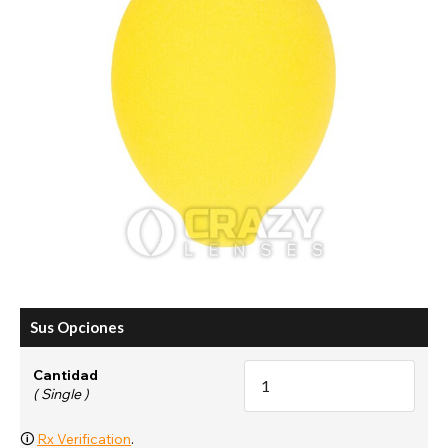
Sus Opciones
Cantidad
( Single )
🛈
Rx Verification
.