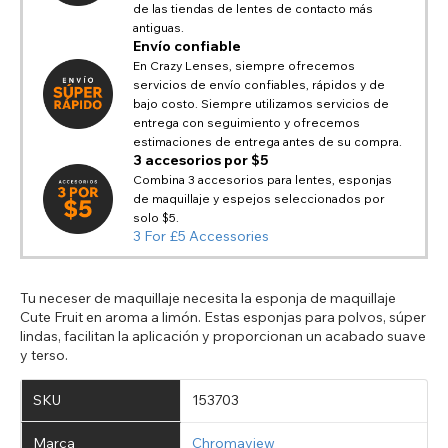
de las tiendas de lentes de contacto más
Cambiar su ubicación de navegación predeterminada en
TITLE
antiguas.
AYUDA E INFORMACIÓN DE PAYPAL
nuestro sitio web
Envío confiable
Elija un país de destino de la lista
USA - dólar estadounidense
Notes
Si PayPal muestra el mensaje 'No se pueden realizar
En Crazy Lenses, siempre ofrecemos
Europe - euro
envíos a este país', actualice su dirección para incluir
servicios de envío confiables, rápidos y de
todos los campos disponibles. Las direcciones antiguas
Canada - dólar canadiense
bajo costo. Siempre utilizamos servicios de
Regresa
Cerca
guardadas en PayPal pueden carecer de información
Close
entrega con seguimiento y ofrecemos
Australia - dólar australiano
clave sobre la ubicación, como el país, lo que provocará
estimaciones de entrega antes de su compra.
ENVIAR
UK - libra esterlina
este error. Actualizar su dirección le permitirá continuar
3 accesorios por $5
Action
con su compra.
Combina 3 accesorios para lentes, esponjas
de maquillaje y espejos seleccionados por
Regresa
Cerca
solo $5.
3 For £5 Accessories
Tu neceser de maquillaje necesita la esponja de maquillaje
Cute Fruit en aroma a limón. Estas esponjas para polvos, súper
lindas, facilitan la aplicación y proporcionan un acabado suave
y terso.
SKU
153703
Marca
Chromaview