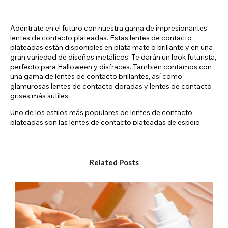
Adéntrate en el futuro con nuestra gama de impresionantes
lentes de contacto plateadas. Estas lentes de contacto
plateadas están disponibles en plata mate o brillante y en una
gran variedad de diseños metálicos. Te darán un look futurista,
perfecto para Halloween y disfraces. También contamos con
una gama de lentes de contacto brillantes, así como
glamurosas lentes de contacto doradas y lentes de contacto
grises más sutiles.
Uno de los estilos más populares de lentes de contacto
plateadas son las lentes de contacto plateadas de espejo.
Estos estilos metálicos ofrecen la apariencia de lentes de
contacto de espejo en un plateado vibrante y altamente
pigmentado. Estas lentes de contacto de color para disfraces
pueden combinarse con maquillaje editorial, disfraces de
Related Posts
efectos especiales y cosplay de ciencia ficción. El
impresionante efecto del plateado metálico al cubrir el iris
transforma por completo la apariencia de tu ojo, brindándote
una mirada sobrenatural.
Nuestras lentes de contacto plateadas incluyen lentes
brillantes que crean la ilusión de que tu ojo brilla. Estas