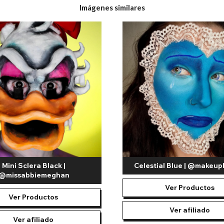
de nuestras lentillas de colores para disfraces te ayudarán a completar 
Imágenes similares
s colores, piensa qué parte de la bandera quedará sobre tus ojos si te 
es duraciones para diferentes propósitos. Para eventos puntuales com
y luego se desechan. Es una forma sencilla de disfrutar de un día camb
ables de 30 o 90 días. Estas lentillas de color se pueden usar varias v
ón multiusos. Enjuaga tus lentillas con solución multiusos y guárdalas
que las lentes de contacto de 30 días podrán usarse hasta 30 días natu
as nuestras lentes de contacto de color deben remojarse en solución
rse de que sean cómodas. Por eso, todas nuestras lentes de contacto
lente comodidad, sino que también facilita la colocación correcta de la
ontacto transparentes para convertirlas en lentes con banderas. Ca
ontacto de color. Utilizamos pigmentación vibrante de alta calidad pa
Mini Sclera Black |
Celestial Blue | @makeup
@missabbiemeghan
utar de un diseño vibrante y divertirte mostrando tu apoyo. Combina e
Ver Productos
 a gusto en tu próximo evento.
Ver Productos
Ver afiliado
Ver afiliado