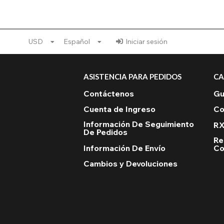
USD
Español
Iniciar sesión
ASISTENCIA PARA PEDIDOS
CA
Contáctenos
Gu
Cuenta de Ingreso
Co
Información De Seguimiento
RX
De Pedidos
Re
Información De Envío
Co
Cambios y Devoluciones