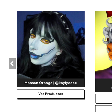
Si quieres lucir los colores de la bandera en tus ojos, muchas 
combinen con el color de la bandera. Si la bandera tiene vario
Nuestras lentillas de colores están disponibles en diferent
de un día. Estas lentillas de uso diario se usan una sola vez 
varios días de partido, quizás prefieras las lentillas reutiliz
usos. Necesitarás un estuche hermético para lentillas y soluci
próxima vez. La duración se refiere a días naturales, por lo 
para detectar cualquier signo de daño antes de usarlas. Tod
antes de su uso y pueden usarse hasta 8 horas al día.
Si usa sus lentes de contacto hasta 8 horas, querrá asegura
flexible, ultrafino y ligero. Esto no solo proporciona una exce
Aplicamos nuestra pigmentación patentada a las lentes de c
especializado para garantizar la seguridad de las lentes de c
y audaces con sus lentes de contacto de colores de fantasía.
Manson Orange | @kaylyeeee
Sea cual sea el color de tus lentes de contacto, podrás disfr
Ver Productos
accesorios como gorras y camisetas del equipo para sentirte