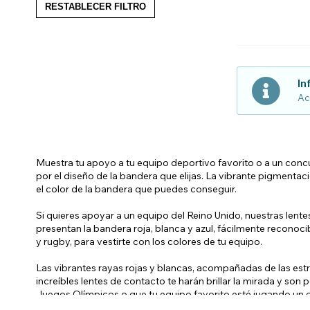
RESTABLECER FILTRO
Zombi
In
Ac
Muestra tu apoyo a tu equipo deportivo favorito o a un concu
por el diseño de la bandera que elijas. La vibrante pigmentaci
el color de la bandera que puedes conseguir.
Si quieres apoyar a un equipo del Reino Unido, nuestras lent
presentan la bandera roja, blanca y azul, fácilmente reconoc
y rugby, para vestirte con los colores de tu equipo.
Las vibrantes rayas rojas y blancas, acompañadas de las estr
increíbles lentes de contacto te harán brillar la mirada y s
Juegos Olímpicos o que tu equipo favorito esté jugando un