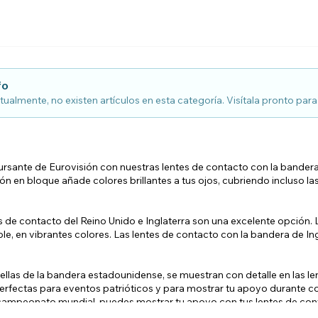
Ver todo
fo
tualmente, no existen artículos en esta categoría. Visítala pronto pa
rsante de Eurovisión con nuestras lentes de contacto con la bandera
ón en bloque añade colores brillantes a tus ojos, cubriendo incluso la
es de contacto del Reino Unido e Inglaterra son una excelente opción.
ible, en vibrantes colores. Las lentes de contacto con la bandera de 
ellas de la bandera estadounidense, se muestran con detalle en las 
on perfectas para eventos patrióticos y para mostrar tu apoyo durante
 campeonato mundial, puedes mostrar tu apoyo con tus lentes de co