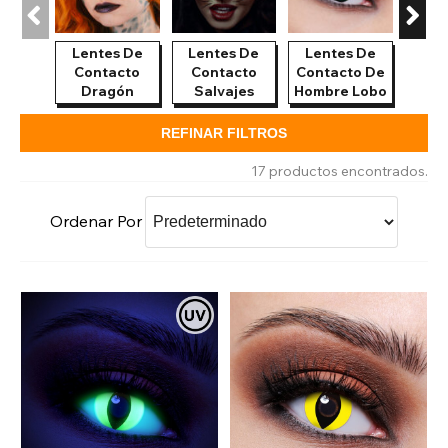
Lentes De
Lentes De
Lentes De
Maqui
Contacto
Contacto
Contacto De
Ef
Dragón
Salvajes
Hombre Lobo
Esp
REFINAR FILTROS
17 productos encontrados.
Ordenar Por