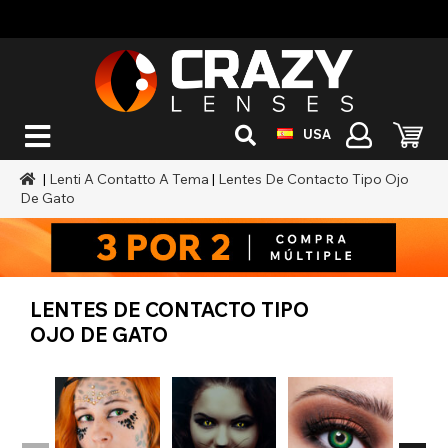
USA
|
Lenti A Contatto A Tema
|
Lentes De Contacto Tipo Ojo
De Gato
LENTES DE CONTACTO TIPO
OJO DE GATO