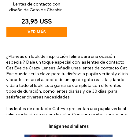
Lentes de contacto con
diseño de Gato de Cheshire
(30 días)
23,95 US$
VER MÁS
¿Planeas un look de inspiración felina para una ocasión
especial? Dale un toque especial con las lentes de contacto
Cat Eye de Crazy Lenses. Añadir unas lentes de contacto Cat
Eye puede ser la clave para tu disfraz: la pupila vertical y el iris
vibrante imitan el aspecto de un ojo de gato realista, ¡dando
vida a todo el look! Esta gama se completa con diferentes
tipos de duración, como lentes diarias y de 30 días, para
satisfacer diversas necesidades.
Las lentes de contacto Cat Eye presentan una pupila vertical
felina rodeada de un iris de color. Con sus pupilas alargadas y
su mirada cautivadora, estas lentes capturan la mística y la
elegancia de nuestros queridos amigos felinos, permitiendo a
Imágenes similares
quienes las usan encarnar la esencia de un depredador