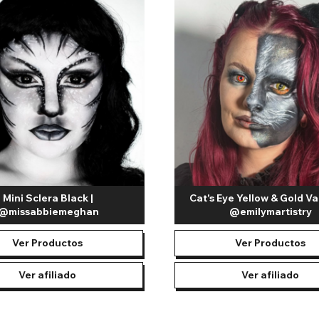
Mini Sclera Black |
Cat's Eye Yellow & Gold Va
@missabbiemeghan
@emilymartistry
Ver Productos
Ver Productos
Ver afiliado
Ver afiliado