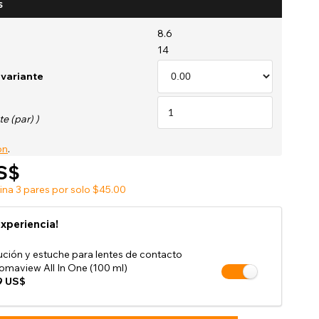
s
Venta de accesorios de tienda
8.6
14
 variante
e (par) )
on
.
S$
na 3 pares por solo $45.00
experiencia!
ución y estuche para lentes de contacto
omaview All In One (100 ml)
9 US$