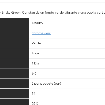
o Snake Green. Constan de un fondo verde vibrante y una pupila vertic
135089
chromaview
Verde
Traje
1 Día
8.6
2 por paquete (par)
14
55%