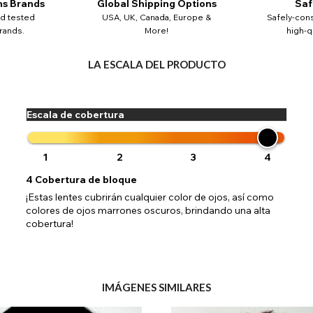
ns Brands
Global Shipping Options
Saf
nd tested
USA, UK, Canada, Europe &
Safely-cons
rands.
More!
high-qu
LA ESCALA DEL PRODUCTO
Escala de cobertura
1
2
3
4
4
Cobertura de bloque
¡Estas lentes cubrirán cualquier color de ojos, así como
colores de ojos marrones oscuros, brindando una alta
cobertura!
IMÁGENES SIMILARES