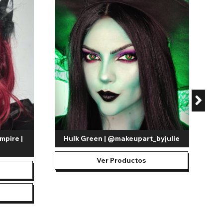
mpire |
Hulk Green | @makeupart_byjulie
Ver Productos