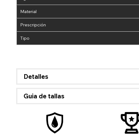
Material
Prescripción
Tipo
Detalles
Si Pa
di
guard
Guia de tallas
el pa