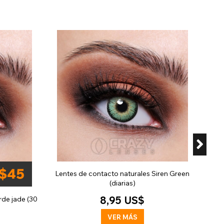
Lent
Lentes de contacto naturales Siren Green
(diarias)
8,95 US$
rde jade (30
VER MÁS