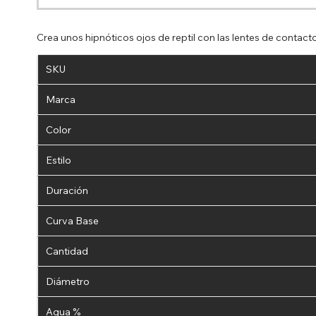
Crea unos hipnóticos ojos de reptil con las lentes de contact
SKU
Marca
Color
Estilo
Duración
Curva Base
Cantidad
Diámetro
Agua %