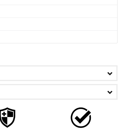
b
ice su
uas
, como
ar con