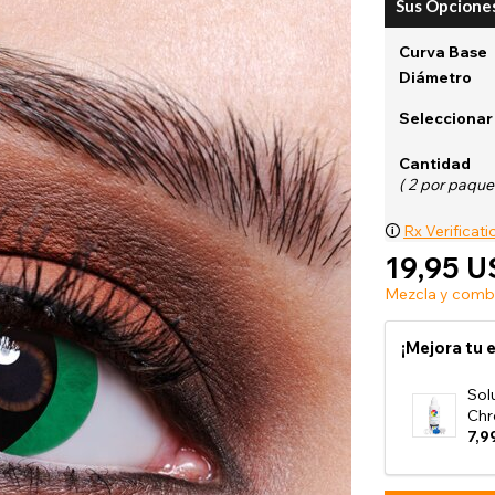
Sus Opcione
Curva Base
Diámetro
Ver todo
Seleccionar
Cantidad
( 2 por paquet
🛈
Rx Verificati
19,95 U
Mezcla y combi
¡Mejora tu 
Sol
Chr
7,9