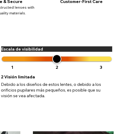
e & Secure
Customer-First Care
tructed lenses with
ality materials.
Escala de visibilidad
1
2
3
2
Visión limitada
Debido a los diseños de estos lentes, o debido a los
orificios pupilares más pequeños, es posible que su
visión se vea afectada.