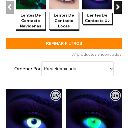
Lentes De
Lentes De
Lentes De
Len
Contacto
Contacto
Contacto Uv
Co
Navideñas
Locas
Hal
REFINAR FILTROS
37 productos encontrados.
Ordenar Por