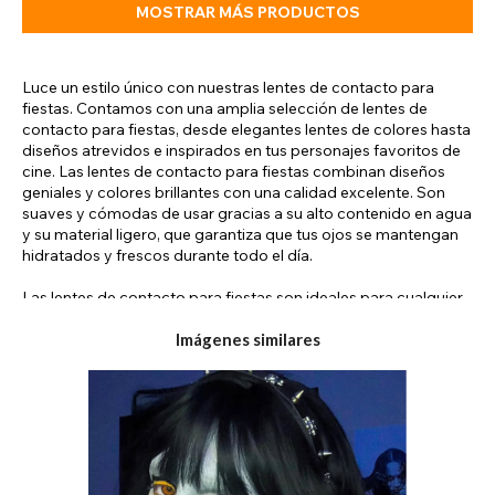
MOSTRAR MÁS PRODUCTOS
Luce un estilo único con nuestras lentes de contacto para
fiestas. Contamos con una amplia selección de lentes de
contacto para fiestas, desde elegantes lentes de colores hasta
diseños atrevidos e inspirados en tus personajes favoritos de
cine. Las lentes de contacto para fiestas combinan diseños
geniales y colores brillantes con una calidad excelente. Son
suaves y cómodas de usar gracias a su alto contenido en agua
y su material ligero, que garantiza que tus ojos se mantengan
hidratados y frescos durante todo el día.
Las lentes de contacto para fiestas son ideales para cualquier
evento de disfraces o una noche glamurosa. Con una gran
variedad de estilos para elegir, incluyendo lentes novedosas,
Imágenes similares
lentes de Halloween y lentes naturales, seguro que encuentras
el estilo perfecto para realzar tu look. Estos son algunos de los
tipos de lentes de contacto para fiestas más populares en
nuestra web:
Carnaval: La temporada de carnaval en diferentes países
presenta una gran variedad de temáticas. En algunos países,