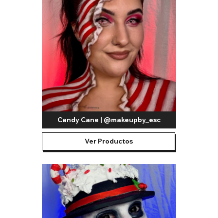
Candy Cane | @makeupby_esc
Ver Productos