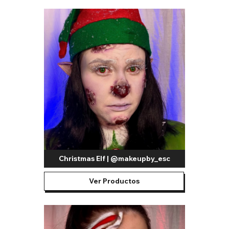
Christmas Elf | @makeupby_esc
Ver Productos