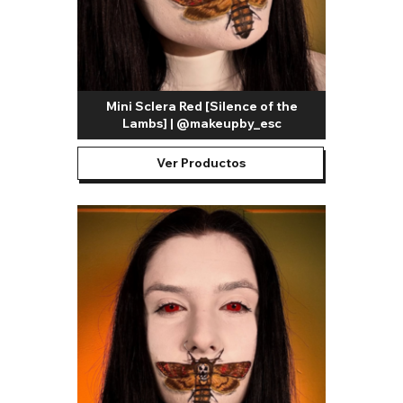
Mini Sclera Red [Silence of the
Lambs] | @makeupby_esc
Ver Productos