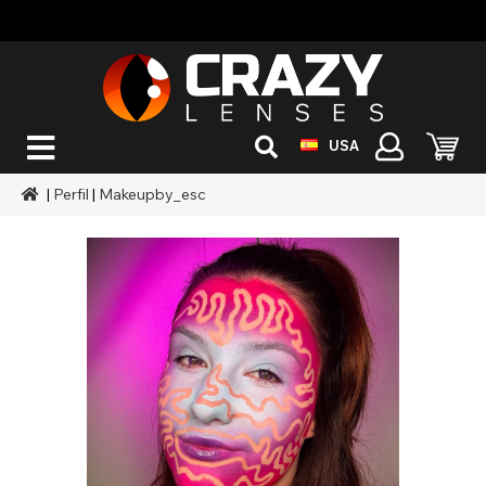
USA
|
Perfil
|
Makeupby_esc