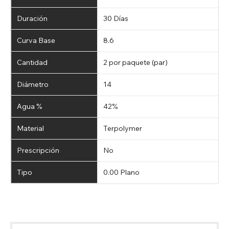
Duración
30 Días
Curva Base
8.6
Cantidad
2 por paquete (par)
Diámetro
14
Agua %
42%
Material
Terpolymer
Prescripción
No
Tipo
0.00 Plano