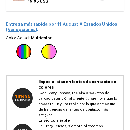
19,95 US$
Entrega más rápida por
11 August
A
Estados Unidos
(
Ver opciones
).
Color Actual:
Multicolor
Especialistas en lentes de contacto de
colores
¡Con Crazy Lenses, recibirá productos de
calidad y atención al cliente útil siempre que lo
necesite! Hay una razón por la que somos una
de las tiendas de lentes de contacto más
CAMBIAR LOCACIÓN
antiguas.
Envío confiable
Cambiar su ubicación de navegación predeterminada en
En Crazy Lenses, siempre ofrecemos
TITLE
AYUDA E INFORMACIÓN DE PAYPAL
nuestro sitio web