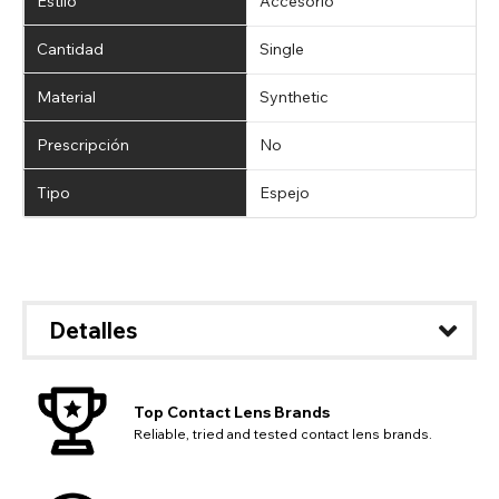
Estilo
Accesorio
Cantidad
Single
Material
Synthetic
Prescripción
No
Tipo
Espejo
Detalles
Top Contact Lens Brands
Reliable, tried and tested contact lens brands.