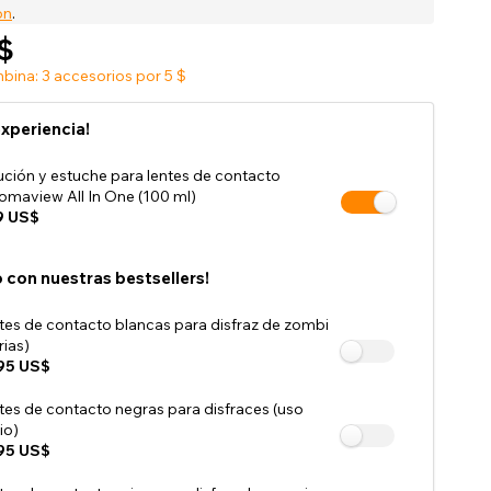
Venta de accesorios de tienda
on
.
$
ina: 3 accesorios por 5 $
experiencia!
ución y estuche para lentes de contacto
omaview All In One (100 ml)
9 US$
 con nuestras bestsellers!
tes de contacto blancas para disfraz de zombi
rias)
95 US$
tes de contacto negras para disfraces (uso
io)
95 US$