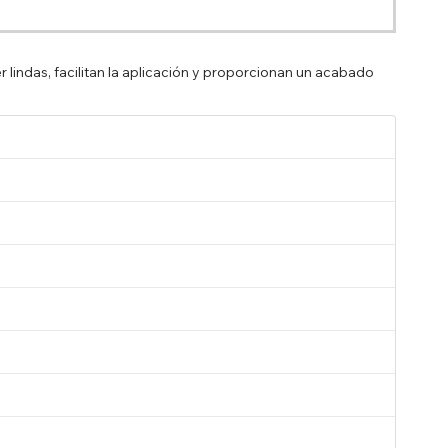
 lindas, facilitan la aplicación y proporcionan un acabado
b
ice su
uas
, como
ar con