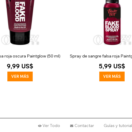
sa roja oscura Paintglow (50 ml)
Spray de sangre falsa roja Paint
9,99 US$
5,99 US$
VER MÁS
VER MÁS
Ver Todo
Contactar
Guías y tutori