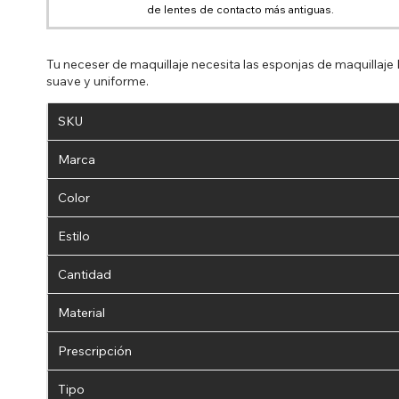
de lentes de contacto más antiguas.
Tu neceser de maquillaje necesita las esponjas de maquillaje 
suave y uniforme.
SKU
Si Pa
Marca
di
guard
Color
el pa
Estilo
Cantidad
Material
Prescripción
Tipo