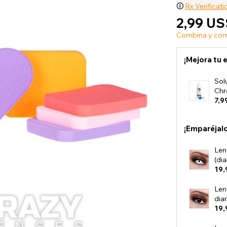
🛈
Rx Verificati
2,99 US
Combina y comb
Ver todo
¡Mejora tu 
Sol
Chr
7,9
¡Emparéjalo
Len
(dia
19,
Len
diar
19,