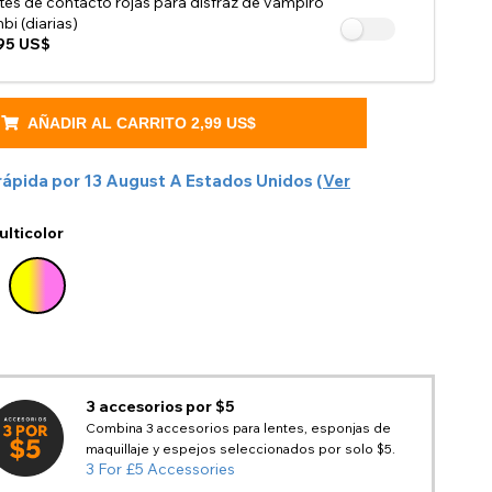
tes de contacto rojas para disfraz de vampiro
bi (diarias)
95 US$
AÑADIR AL CARRITO
2,99 US$
rápida por
13 August
A
Estados Unidos
(
Ver
ulticolor
3 accesorios por $5
Combina 3 accesorios para lentes, esponjas de
maquillaje y espejos seleccionados por solo $5.
3 For £5 Accessories