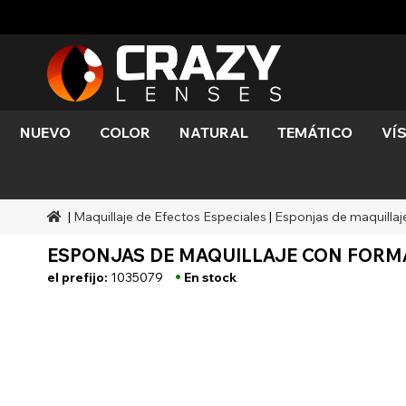
NUEVO
COLOR
NATURAL
TEMÁTICO
VÍ
Color
Estilos
Temática de Halloween
Marcas SFX
Agua
Negro
Agua
Extrate
Zombi
Mehro
Marcas
Duraciones
Estilos
Maquillaje de efectos
|
Maquillaje de Efectos Especiales
|
Esponjas de maquillaj
Oro
Verde
Gris
Ojo de
especiales
Rangos
Ocasiones
Demo
ESPONJAS DE MAQUILLAJE CON FORMA
Accesorios
Miel
Naranja
Demon
Cobertura
•
el prefijo:
1035079
En stock
Perder 
conoci
Rojo
Plata
Mini
escleró
Sharin
Hombr
lobo