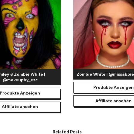
s. Die in verschiedenen Neonfarben erhältlichen UV-Lippenstifte verl
d auch in der Rave-Community beliebt, wo die visuelle Wirkung von l
nstaltung oder welchen Stil Sie sich entscheiden! Produkte wie die P
 zahlreiche Möglichkeiten, atemberaubende, realistische und kreative
en auch perfekt zu unseren leistungsstarken Kontaktlinsen, die Ihren
formance – das richtige Make-up und die richtige Körperfarbe können
iley & Zombie White |
Zombie White | @missabb
@makeupby_esc
Produkte Anzeigen
Produkte Anzeigen
Affiliate ansehen
Affiliate ansehen
Related Posts