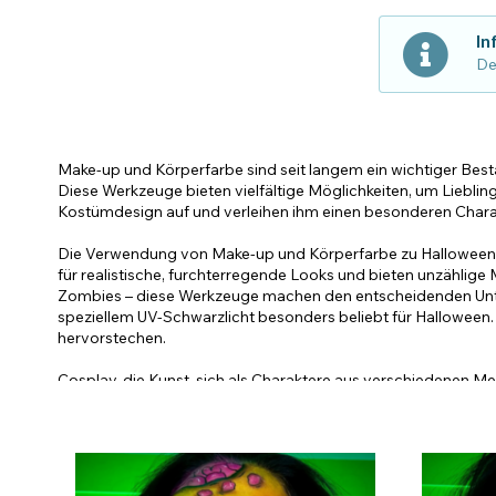
In
De
Make-up und Körperfarbe sind seit langem ein wichtiger Bes
Diese Werkzeuge bieten vielfältige Möglichkeiten, um Lieblin
Kostümdesign auf und verleihen ihm einen besonderen Charak
Die Verwendung von Make-up und Körperfarbe zu Halloween in 
für realistische, furchterregende Looks und bieten unzählig
Zombies – diese Werkzeuge machen den entscheidenden Unter
speziellem UV-Schwarzlicht besonders beliebt für Halloween. 
hervorstechen.
Cosplay, die Kunst, sich als Charaktere aus verschiedenen M
Ergebnis zu erzielen. Cosplayer nutzen diese Kosmetikprod
Farben eines Zeichentrickhelden. Mehrons Color Cups und SF
Reihe lebendiger, langanhaltender und hochpigmentierter Far
Paintglows Paint Sticks und UV-Lippenstifte spielen ebenfalls