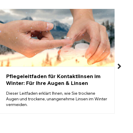
Pflegeleitfaden für Kontaktlinsen im
K
Winter: Für Ihre Augen & Linsen
H
Dieser Leitfaden erklärt Ihnen, wie Sie trockene
W
Augen und trockene, unangenehme Linsen im Winter
M
vermeiden.
k