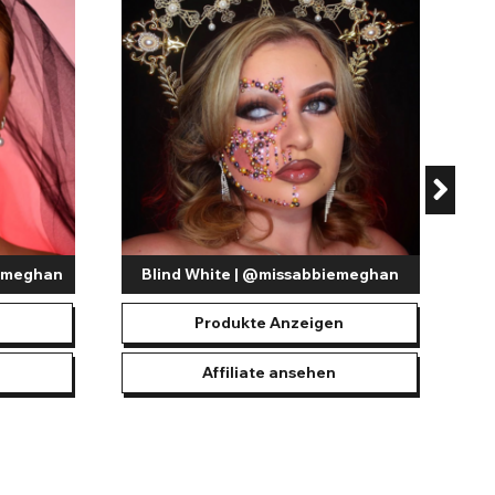
eihen jedem Look einen aufregenden Touch und leuchten unter
euchtendem Make-up besonders im Vordergrund steht.
aintglow UV-Gesichts- und Körperfarben und UV-Lippenstifte
 Looks zu kreieren. Diese Produkte steigern nicht nur das
 Charakter zum Leben erwecken! Ob für eine gruselige
 den Unterschied machen.
iemeghan
Blind White | @missabbiemeghan
Produkte Anzeigen
Affiliate ansehen