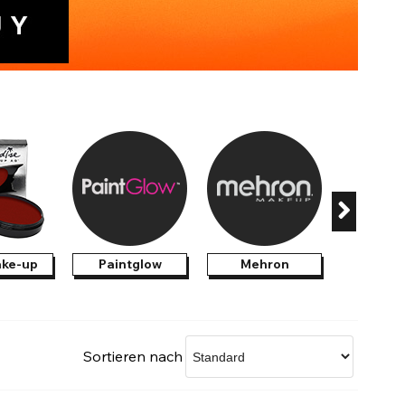
Accessoires im Sale
ke-up
Paintglow
Mehron
Realist
Bl
Sortieren nach