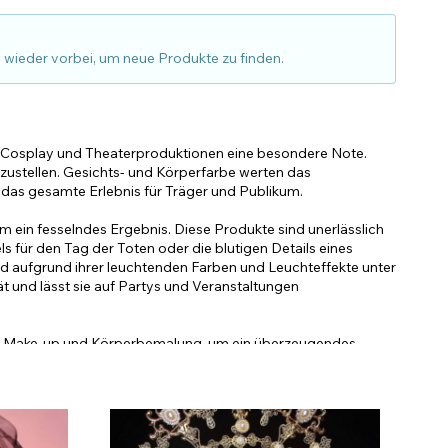
d wieder vorbei, um neue Produkte zu finden.
, Cosplay und Theaterproduktionen eine besondere Note.
rzustellen. Gesichts- und Körperfarbe werten das
das gesamte Erlebnis für Träger und Publikum.
 ein fesselndes Ergebnis. Diese Produkte sind unerlässlich
 für den Tag der Toten oder die blutigen Details eines
 aufgrund ihrer leuchtenden Farben und Leuchteffekte unter
t und lässt sie auf Partys und Veranstaltungen
k auf Make-up und Körperbemalung, um ein überzeugendes
– von Gesichtsmarkierungen bis hin zu den leuchtenden
osplay-Community beliebt. Jedes dieser Produkte bietet eine
schen Designs alles ermöglichen.
 Sticks sind vielseitig und einfach anzuwenden – perfekt für