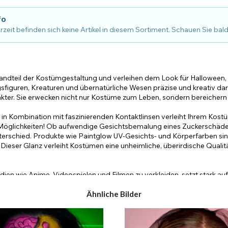
fo
rzeit befinden sich keine Artikel in diesem Sortiment. Schauen Sie bal
tandteil der Kostümgestaltung und verleihen dem Look für Halloween
gsfiguren, Kreaturen und übernatürliche Wesen präzise und kreativ da
ter. Sie erwecken nicht nur Kostüme zum Leben, sondern bereichern 
Kombination mit faszinierenden Kontaktlinsen verleiht Ihrem Kostüm
e Möglichkeiten! Ob aufwendige Gesichtsbemalung eines Zuckerschädels
schied. Produkte wie Paintglow UV-Gesichts- und Körperfarben sind
Dieser Glanz verleiht Kostümen eine unheimliche, überirdische Qualitä
edien wie Anime, Videospielen und Filmen zu verkleiden, setzt star
ukte, um markante Merkmale ihrer gewählten Charaktere nachzuahmen 
X Paradise Paletten sind aufgrund ihrer großen Farbauswahl in der C
Ähnliche Bilder
btöne, die von dezenten Schattierungen bis hin zu kräftigen, dramati
 eine entscheidende Rolle in der Theater- und Cosplay-Kosmetik. Paint