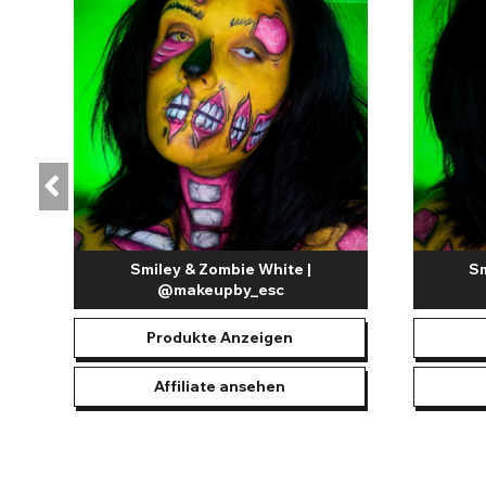
schnelle Retuschen oder die Gestaltung detaillierter Design
speziellem UV-Schwarzlicht brillant. Diese UV-Produkte sin
Verbessern Sie Ihren Look ganz einfach, egal für welche Vera
oder die Mehron Color Cups und SFX Paradise Paletten bieten
Selbstvertrauen und die Erfahrung einer Person, sondern pass
Halloween-Party, ein Cosplay-Event oder eine fesselnde Per
Smiley & Zombie White |
Sm
@makeupby_esc
Produkte Anzeigen
Affiliate ansehen