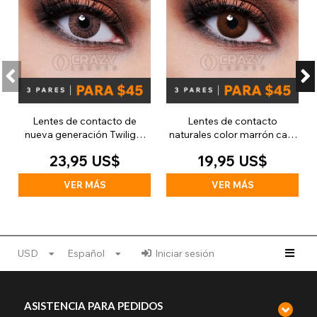
Lentes de contacto de
Lentes de contacto
nueva generación Twilight
naturales color marrón café
(30 días)
matutino (30 días)
23,95 US$
19,95 US$
VER MÁS
VER MÁS
USD
Español
Iniciar sesión
ASISTENCIA PARA PEDIDOS