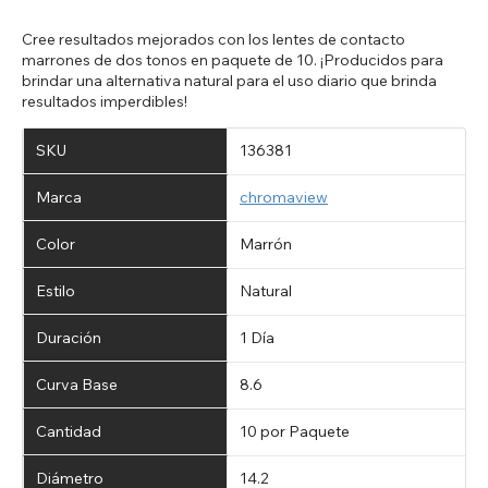
Cree resultados mejorados con los lentes de contacto
marrones de dos tonos en paquete de 10. ¡Producidos para
brindar una alternativa natural para el uso diario que brinda
resultados imperdibles!
SKU
136381
Marca
chromaview
Color
Marrón
Estilo
Natural
Duración
1 Día
Curva Base
8.6
Cantidad
10 por Paquete
Diámetro
14.2