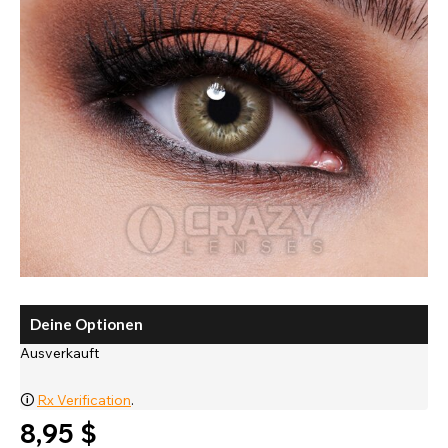
Deine Optionen
Ausverkauft
🛈
Rx Verification
.
8,95 $