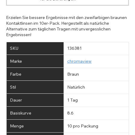
Erzielen Sie bessere Ergebnisse mit den zweifarbigen braunen
Kontaktlinsen im 10er-Pack. Hergestellt als natürliche
Alternative zum täglichen Tragen mit unvergesslichen
Ergebnissen!
SKU
136381
Marke
chromaview
Farbe
Braun
Stil
Natürlich
Dauer
1 Tag
Basiskurve
8.6
Menge
10 pro Packung