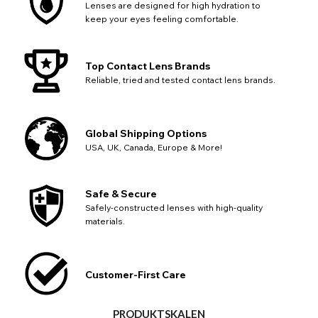
Lenses are designed for high hydration to
Sie Ihren Kauf fortsetzen.
keep your eyes feeling comfortable.
Zurück
Schließen
Top Contact Lens Brands
Reliable, tried and tested contact lens brands.
Global Shipping Options
USA, UK, Canada, Europe & More!
Safe & Secure
Safely-constructed lenses with high-quality
materials.
Customer-First Care
PRODUKTSKALEN