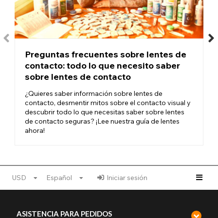
Solución para lentes de contacto:
Cada vez que use cualquier tipo de lente de contacto, se
recomienda remojar sus lentes nuevos y recién abiertos en
Preguntas frecuentes sobre lentes de
solución multiusos para lentes de contacto durante 2 o 3 horas
contacto: todo lo que necesito saber
antes de colocárselos. Esto se debe a que la solución en la que
se almacenan tiene un pH más alto y, por lo tanto, puede irritar
sobre lentes de contacto
el ojo.
¿Quieres saber información sobre lentes de
Este paso también es esencial entre el uso de lentes
contacto, desmentir mitos sobre el contacto visual y
reutilizables, ya que la solución para lentes de contacto
descubrir todo lo que necesitas saber sobre lentes
contiene un desinfectante suave que eliminará cualquier
de contacto seguras? ¡Lee nuestra guía de lentes
residuo o gérmenes que se hayan contraído durante el uso y la
ahora!
manipulación.
Estuches para lentes de contacto:
USD
Español
Iniciar sesión
¿Necesita un lugar donde guardar sus lentes mientras se
remojan? ¡Nuestros estuches para lentes de contacto son
perfectos para ello!
ASISTENCIA PARA PEDIDOS