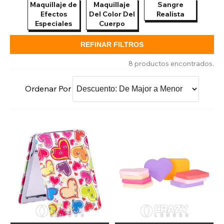
Maquillaje de
Maquillaje
Sangre
Sa
Efectos
Del Color Del
Realista
Maq
Especiales
Cuerpo
REFINAR FILTROS
8 productos encontrados.
Ordenar Por