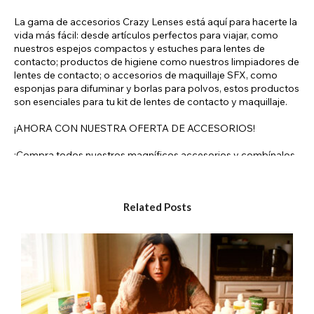
La gama de accesorios Crazy Lenses está aquí para hacerte la
vida más fácil: desde artículos perfectos para viajar, como
nuestros espejos compactos y estuches para lentes de
contacto; productos de higiene como nuestros limpiadores de
lentes de contacto; o accesorios de maquillaje SFX, como
esponjas para difuminar y borlas para polvos, estos productos
son esenciales para tu kit de lentes de contacto y maquillaje.
¡AHORA CON NUESTRA OFERTA DE ACCESORIOS!
¡Compra todos nuestros magníficos accesorios y combínalos
por un precio reducido!
Todos nuestros accesorios están disponibles en una variedad
Related Posts
de colores y diseños para que elijas el que mejor se adapte a ti.
Nuestros accesorios para lentes de contacto:
Tenemos una gama de herramientas listas para comprar junto
con tus lentes que te ayudarán a mantenerlas limpias y
seguras de usar, y te facilitarán la aplicación.