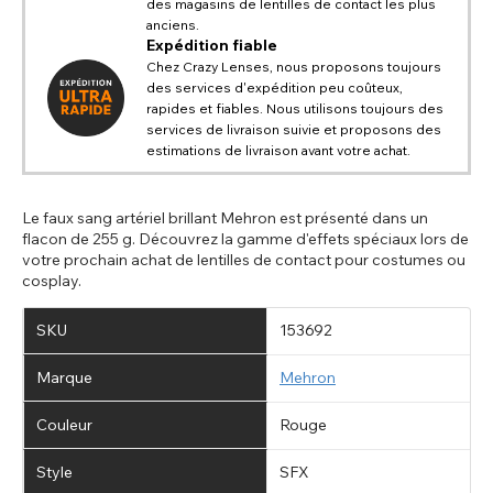
TITLE
notre site Web
des magasins de lentilles de contact les plus
Veuillez choisir un pays de destination dans
USA - dollar des États-Unis
anciens.
Si PayPal affiche le message « Les commandes ne
la liste
Notes
Expédition fiable
peuvent pas être livrées dans ce pays », veuillez mettre à
Europe - euro
Chez Crazy Lenses, nous proposons toujours
jour votre adresse en complétant tous les champs
Canada - dollar canadien
des services d'expédition peu coûteux,
disponibles. Les anciennes adresses enregistrées sur
Retourner
Fermer
Close
Australia - dollar australien
rapides et fiables. Nous utilisons toujours des
PayPal peuvent ne pas contenir d'informations
essentielles telles que le pays, ce qui provoque cette
services de livraison suivie et proposons des
UK - livre sterling
ENVOYER
Action
erreur. La mise à jour de votre adresse vous permettra de
estimations de livraison avant votre achat.
poursuivre votre acha
Retourner
Fermer
Le faux sang artériel brillant Mehron est présenté dans un
flacon de 255 g. Découvrez la gamme d'effets spéciaux lors de
votre prochain achat de lentilles de contact pour costumes ou
cosplay.
SKU
153692
Marque
Mehron
Couleur
Rouge
Style
SFX