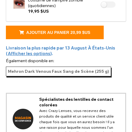
costume de vampire zombie
(quotidiennes)
19,95 $US
AJOUTER AU PANIER
20,99 $US
Livraison la plus rapide par
13 August
À
États-Unis
(
Afficher les options
).
Également disponible en:
Mehron Dark Venous Faux Sang de Scène (255 g)
Spécialistes des lentilles de contact
colorées
Avec Crazy Lenses, vous recevrez des
produits de qualité et un service client utile
CHANGER DE LIEU
chaque fois que vous en aurez besoin ! Il y a
une raison pour laquelle nous sommes l'un
Changez votre emplacement de navigation par défaut sur
AIDE ET INFORMATIONS PAYPAL