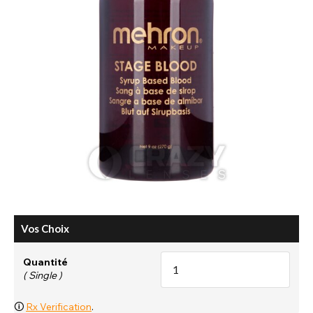
Vos Choix
Quantité
( Single )
🛈
Rx Verification
.