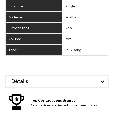
Quantité
Single
Matériau
Synthetic
Ordonnance
Non
Volume
9oz
Taper
Faux sang
Détails
Top Contact Lens Brands
Reliable, tried and tested contact lens brands.