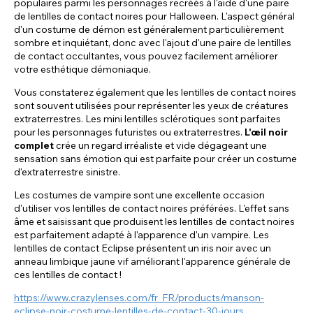
populaires parmi les personnages recréés à l'aide d'une paire
de lentilles de contact noires pour Halloween. L'aspect général
d'un costume de démon est généralement particulièrement
sombre et inquiétant, donc avec l'ajout d'une paire de lentilles
de contact occultantes, vous pouvez facilement améliorer
votre esthétique démoniaque.
Vous constaterez également que les lentilles de contact noires
sont souvent utilisées pour représenter les yeux de créatures
extraterrestres. Les mini lentilles sclérotiques sont parfaites
pour les personnages futuristes ou extraterrestres.
L'œil noir
complet
crée un regard irréaliste et vide dégageant une
sensation sans émotion qui est parfaite pour créer un costume
d'extraterrestre sinistre.
Les costumes de vampire sont une excellente occasion
d'utiliser vos lentilles de contact noires préférées. L'effet sans
âme et saisissant que produisent les lentilles de contact noires
est parfaitement adapté à l'apparence d'un vampire. Les
lentilles de contact Eclipse présentent un iris noir avec un
anneau limbique jaune vif améliorant l'apparence générale de
ces lentilles de contact !
https://www.crazylenses.com/fr_FR/products/manson-
eclipse-noir-costume-lentilles-de-contact-30-jours