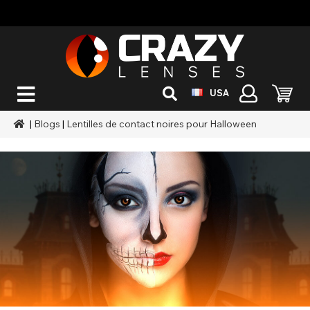
USA
|
Blogs
|
Lentilles de contact noires pour Halloween