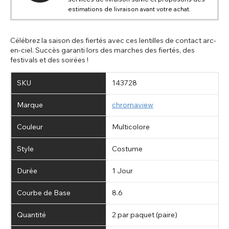
estimations de livraison avant votre achat.
Célébrez la saison des fiertés avec ces lentilles de contact arc-
en-ciel. Succès garanti lors des marches des fiertés, des
festivals et des soirées !
SKU
143728
Marque
chromaview
Couleur
Multicolore
Style
Costume
Durée
1 Jour
Courbe de Base
8.6
Quantité
2 par paquet (paire)