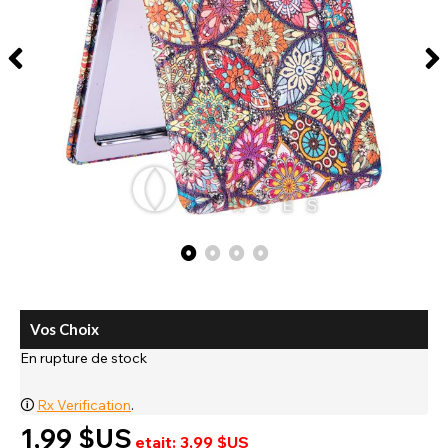
Vos Choix
En rupture de stock
🛈
Rx Verification
.
1,99 $US
etait: 3,99 $US