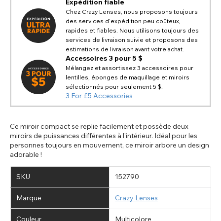
AIDE ET INFORMATIONS PAYPAL
Expédition fiable
TITLE
notre site Web
Veuillez choisir un pays de destination dans
Chez Crazy Lenses, nous proposons toujours
USA - dollar des États-Unis
Si PayPal affiche le message « Les commandes ne
la liste
Notes
des services d'expédition peu coûteux,
peuvent pas être livrées dans ce pays », veuillez mettre à
Europe - euro
rapides et fiables. Nous utilisons toujours des
jour votre adresse en complétant tous les champs
services de livraison suivie et proposons des
Canada - dollar canadien
disponibles. Les anciennes adresses enregistrées sur
Retourner
Fermer
estimations de livraison avant votre achat.
Close
Australia - dollar australien
PayPal peuvent ne pas contenir d'informations
Accessoires 3 pour 5 $
essentielles telles que le pays, ce qui provoque cette
UK - livre sterling
Mélangez et assortissez 3 accessoires pour
ENVOYER
Action
erreur. La mise à jour de votre adresse vous permettra de
lentilles, éponges de maquillage et miroirs
poursuivre votre acha
sélectionnés pour seulement 5 $.
Retourner
Fermer
3 For £5 Accessories
Ce miroir compact se replie facilement et possède deux
miroirs de puissances différentes à l'intérieur. Idéal pour les
personnes toujours en mouvement, ce miroir arbore un design
adorable !
SKU
152790
Marque
Crazy Lenses
Couleur
Multicolore