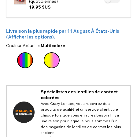
(quotidiennes)
19,95 $US
Livraison la plus rapide par
11 August
À
États-Unis
(
Afficher les options
).
Couleur Actuelle:
Multicolore
Spécialistes des lentilles de contact
colorées
Avec Crazy Lenses, vous recevrez des
produits de qualité et un service client utile
chaque fois que vous en aurez besoin ! Il y a
une raison pour laquelle nous sommes l'un
CHANGER DE LIEU
des magasins de lentilles de contact les plus
anciens.
Changez votre emplacement de navigation par défaut sur