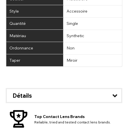
Style
Accessoire
Quantité
Single
Matériau
Synthetic
Ordonnance
Non
Taper
Miroir
Détails
Top Contact Lens Brands
Reliable, tried and tested contact lens brands.