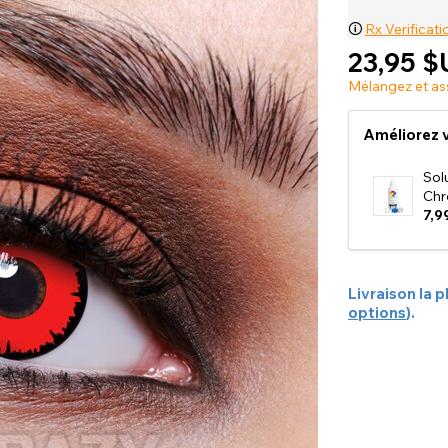
🛈
Rx Verificati
23,95 $
Voir tout
Mélangez et as
Améliorez v
Sol
Chr
7,9
Livraison la p
options
).