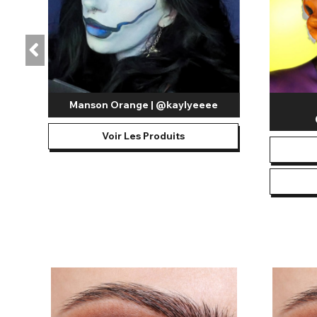
Manson Orange | @kaylyeeee
Voir Les Produits