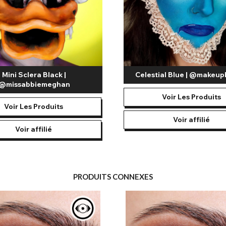
Mini Sclera Black |
Celestial Blue | @makeup
@missabbiemeghan
Voir Les Produits
Voir Les Produits
Voir affilié
Voir affilié
PRODUITS CONNEXES