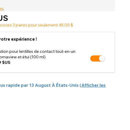
Boutique Accessoires Soldes
on
.
US
sociez 3 paires pour seulement 45,00 $
otre expérience !
ution pour lentilles de contact tout-en-un
omaview et étui (100 ml)
9 $US
lus rapide par
13 August
À
États-Unis
(
Afficher les