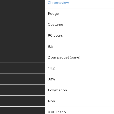
Chromaview
Rouge
Costume
90 Jours
8.6
2 par paquet (paire)
14.2
38%
Polymacon
Non
0.00 Plano