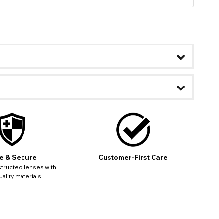
b
ans ce
s
ontenir
mise à
e & Secure
Customer-First Care
tructed lenses with
ality materials.